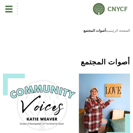
ي
الصفحة الرئيسية
أصوات المجتمع
يس
ين
أصوات المجتمع
تأ
نب
ال
مر