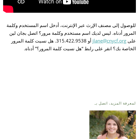
للوصول إلى مصنف الإرث عبر الإنترنت، أدخل اسم المستخدم وكلمة
المرور أدناه. ليس لديك اسم مستخدم وكلمة مرور؟ اتصل بجان لين
على
jlane@cnycf.org
أو 315.422.9538. هل نسيت كلمة المرور
الخاصة بك؟ انقر على رابط “هل نسيت كلمة المرور؟” أدناه.
يس
ين
لمعرفة المزيد، اتصل بـ
تأ
نب