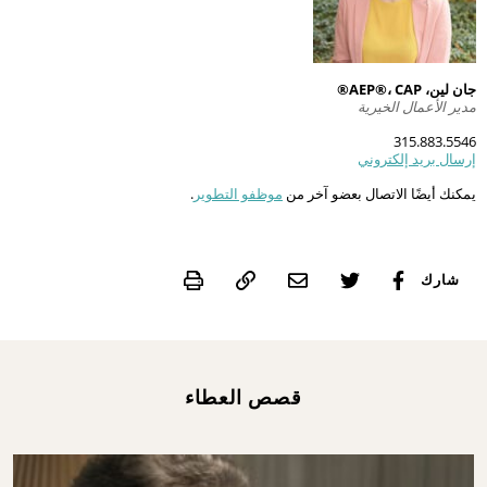
ال
مر
جان لين، AEP®، CAP®
مدير الأعمال الخيرية
315.883.5546
إرسال بريد إلكتروني
بح
يمكنك أيضًا الاتصال بعضو آخر من
موظفو التطوير
.
Print
شارك
قصص العطاء