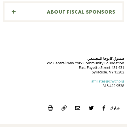
ABOUT FISCAL SPONSORS
بح
صندوق كايوجا المجتمعي
c/o Central New York Community Foundation
431 431 East Fayette Street
Syracuse, NY 13202
affiliates@cnycf.org
315.422.9538
Print
شارك