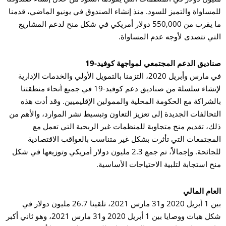
مساواة والتميز للسود. منذ إنشاء الصندوق في يونيو الماضي، قدمنا
ما يقرب من 550,000 دولار أمريكي في شكل منح لدعم المشاريع
تي تتصدى لأوجه عدم المساواة.
اديق الدعم المجتمعي لمواجهة كوفيد-19
في مارس وأبريل 2020، التزمنا بالتمويل الأولي والخدمات الإدارية
لإنشاء سلسلة من صناديق دعم كوفيد-19 في جميع أنحاء منطقتنا
لشراكة مع الحكومة المحلية والممولين الإقليميين. وقد أدت هذه
تحالفات الجديدة إلى تعزيز التعاون وتبسيط نشر الموارد، والأهم من
ك، تقديم منح متجاوبة للمنظمات غير الربحية التي تعمل مع
مجتمعات التي تأثرت بشكل غير متناسب بالعواقب الاقتصادية
ال
للجائحة. وإجمالاً، تم جمع 2.3 مليون دولار أمريكي وتوزيعها في شكل
ح استجابة لتلبية الاحتياجات الأساسية.
مر
عام المالي
بين 1 أبريل 2020 و31 مارس 2021، تلقينا 26.7 مليون دولار في
شكل هبات ووصايا بين 1 أبريل 2020 و31 مارس 2021، وهو ثاني أكبر
بح