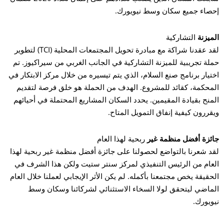
صاء جميع سكان وسط نيويورك.
ميزنة
التشاركية
لقد عقدنا شراكة مع مبادرة تحويل المجتمعات المحلية (TCI) لتطوير
لة تجريبية للميزنة التشاركية في الجانب الغربي من سيراكيوز. تم
تيار برنامج صنع السلام، الذي يتم تيسيره من خلال مركز الابتكار في
محكمة، كقائد للمشروع. الهدف من الحملة هو خلق فرصة لتقديم
منح بقيادة المقيمين. يحدد السكان المشاريع المحتملة في أحيائهم
قررون كيفية إنفاق التمويل المتاح.
ئزة أفضل منظمة غير
ربحية لهذا العام
د شعرنا بالتواضع لحصولنا على جائزة أفضل منظمة غير ربحية لهذا
عام من الرئيس التنفيذي لمركز سنتر ستيت ولكن هذا الشرف في
حقيقة يخص مجتمعنا بأكمله. لم يكن الأثر الإيجابي لعملنا خلال العام
ماضي ليتحقق لولا السخاء الاستثنائي لشركائنا وسكان وسط
ويورك.