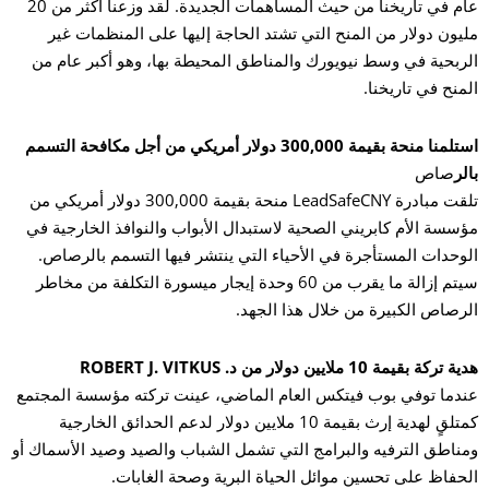
عام في تاريخنا من حيث المساهمات الجديدة. لقد وزعنا أكثر من 20
يون دولار من المنح التي تشتد الحاجة إليها على المنظمات غير
ربحية في وسط نيويورك والمناطق المحيطة بها، وهو أكبر عام من
منح في تاريخنا.
استلمنا منحة بقيمة 300,000 دولار أمريكي من أجل مكافحة التسمم
لر
صاص
تلقت مبادرة LeadSafeCNY منحة بقيمة 300,000 دولار أمريكي من
سسة الأم كابريني الصحية لاستبدال الأبواب والنوافذ الخارجية في
وحدات المستأجرة في الأحياء التي ينتشر فيها التسمم بالرصاص.
سيتم إزالة ما يقرب من 60 وحدة إيجار ميسورة التكلفة من مخاطر
رصاص الكبيرة من خلال هذا الجهد.
ركة بقيمة 10 ملايين دولار من د. ROBERT J. VITKUS
دما توفي بوب فيتكس العام الماضي، عينت تركته مؤسسة المجتمع
كمتلقٍ لهدية إرث بقيمة 10 ملايين دولار لدعم الحدائق الخارجية
ناطق الترفيه والبرامج التي تشمل الشباب والصيد وصيد الأسماك أو
حفاظ على تحسين موائل الحياة البرية وصحة الغابات.