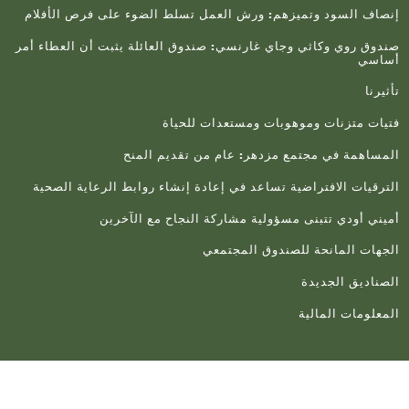
صاف السود وتميزهم: ورش العمل تسلط الضوء على فرص الأفلام
دوق روي وكاثي وجاي غارنسي: صندوق العائلة يثبت أن العطاء أمر
اسي
يرنا
يات متزنات وموهوبات ومستعدات للحياة
مساهمة في مجتمع مزدهر: عام من تقديم المنح
ترقيات الافتراضية تساعد في إعادة إنشاء روابط الرعاية الصحية
يني أودي تتبنى مسؤولية مشاركة النجاح مع الآخرين
جهات المانحة للصندوق المجتمعي
صناديق الجديدة
معلومات المالية