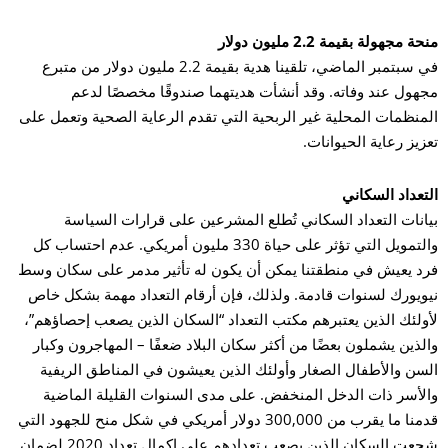
ة مجهولة بقيمة 2.2 مليون دولار
في سبتمبر الماضي، تلقينا هدية بقيمة 2.2 مليون دولار من متبرع
هول عند وفاته. وقد أنشأت هديتهما صندوقًا مخصصًا لدعم
منظمات المحلية غير الربحية التي تقدم الرعاية الصحية وتعمل على
زيز رعاية الحيوانات.
تعداد السكاني
انات التعداد السكاني تُطلع المشرعين على قرارات السياسة
والتمويل التي تؤثر على حياة 330 مليون أمريكي. عدم احتساب كل
د يعيش في منطقتنا يمكن أن يكون له تأثير مدمر على سكان وسط
ويورك لسنوات قادمة. ولذلك، فإن أرقام التعداد مهمة بشكل خاص
ولئك الذين يعتبرهم مكتب التعداد “السكان الذين يصعب إحصاؤهم”،
لذين يشملون بعضًا من أكثر سكان البلاد ضعفًا – المهاجرون وكبار
سن والأطفال الصغار وأولئك الذين يعيشون في المناطق الريفية
لأسر ذات الدخل المنخفض. على مدى السنوات القليلة الماضية
قدمنا ما يقرب من 300,000 دولار أمريكي في شكل منح للجهود التي
شجعت السكان الذين يصعب تعدادهم على إكمال تعداد 2020 لضمان