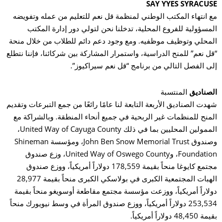
SAY YYES SYRACU
 انتهاء المكتب الوطني لمنظمة قل نعم للتعليم من عمله وتفويضه
مسؤولية للفروع المحلية، تدخلنا نحن لتولي دور إدارة المكتب
محلي وتوظيف موظفيه. ومع وجود دعم دائم للطلاب من خلال منحة
ل نعم” للمنح الدراسية، واستمرار المشاركة بين شركائنا، فإننا نتطلع
ى الفصل التالي من برنامج “قل نعم سيراكيوز”.
صناديق
المنتسبة
دت الصناديق الأربعة التابعة لنا عامًا رائعًا من جمع التبرعات وتقديم
منح للمنظمات غير الربحية في جميع أنحاء المنطقة. وبالشراكة مع
الممولين المحليين بما في ذلك United Way of Cayuga County،
وصندوق John Ben Snow Memorial Trust، ومؤسسة Shineman
Foundation، وUnited Way of Oswego County، وزع صندوق
مجتمع كايوغا منحاً بقيمة 178,559 دولاراً أمريكياً، ووزع صندوق
الهبات المجتمعية الكبرى في بولاسكي الكبرى منحاً بقيمة 28,977
لاراً أمريكياً، ووزعت مؤسسة مجتمع مقاطعة أوسويغو منحاً بقيمة
253,534 دولاراً أمريكياً، ووزع صندوق المرأة في وسط نيويورك منحاً
48, دولاراً أمريكياً.