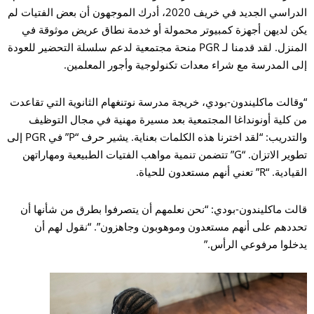
الدراسي الجديد في خريف 2020، أدرك الموجهون أن بعض الفتيات لم
ن لديهن أجهزة كمبيوتر محمولة أو خدمة نطاق عريض موثوقة في
المنزل. لقد قدمنا لـ PGR منحة مجتمعية لدعم سلسلة التحضير للعودة
ى المدرسة مع شراء معدات تكنولوجية وأجور المعلمين.
قالت ماكليندون-بودي، خريجة مدرسة نوتنغهام الثانوية التي تقاعدت
 كلية أونونداغا المجتمعية بعد مسيرة مهنية في مجال التوظيف
والتدريب: “لقد اخترنا هذه الكلمات بعناية. يشير حرف “P” في PGR إلى
تطوير الاتزان. “G” تتضمن تنمية مواهب الفتيات الطبيعية ومهاراتهن
. “R” تعني أنهم مستعدون للحياة.
لت ماكليندون-بودي: “نحن نعلمهم أن يتصرفوا بطرق من شأنها أن
ددهم على أنهم مستعدون وموهوبون وجاهزون”. “نقول لهم أن
خلوا مرفوعي الرأس.”