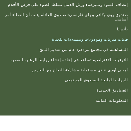
صاف السود وتميزهم: ورش العمل تسلط الضوء على فرص الأفلام
دوق روي وكاثي وجاي غارنسي: صندوق العائلة يثبت أن العطاء أمر
اسي
يرنا
يات متزنات وموهوبات ومستعدات للحياة
مساهمة في مجتمع مزدهر: عام من تقديم المنح
ترقيات الافتراضية تساعد في إعادة إنشاء روابط الرعاية الصحية
يني أودي تتبنى مسؤولية مشاركة النجاح مع الآخرين
جهات المانحة للصندوق المجتمعي
صناديق الجديدة
معلومات المالية