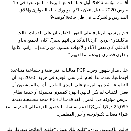
أقامت مؤسسة PGR أول حملة لجمع التبرعات المجتمعية في 15
مارس 2020 – قبل إعلان حاكم نيويورك حالة الطوارئ وإغلاق
مدارس والشركات في ظل جائحة كوفيد-19.
م مرشدو البرنامج على الفور بالاطمئنان على الفتيات. قالت
كليندون-بودي: “أردنا التأكد من أنهم بخير”. “كان الجميع يحاول
تأقلم. كان بعض الآباء والأمهات يعملون من راتب إلى راتب. كانوا
ذلون قصارى جهدهم بما لديهم.”
على مدار شهور، وفرت PGR فعاليات افتراضية واجتماعية متباعدة
اجتماعياً. عندما بدأ العام الدراسي الجديد في خريف 2020، بدا أن
تعلم عن بُعد هو المرجح على المدى الطويل. أدرك المرشدون أن
ض الفتيات لم يكن لديهن أجهزة كمبيوتر محمولة أو خدمة نطاق
عريض موثوقة في المنزل. لقد قدمنا لـ PGR منحة مجتمعية بقيمة
25,099 دولارًا أمريكيًا لدعم سلسلة التحضير للعودة إلى المدرسة مع
اء معدات تكنولوجية وأجور المعلمين.
لت ماكليندون-بودي: “كانت تلك نعمة”. “خلقت الجائحة ضغوطاً على