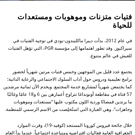
تيات متزنات وموهوبات ومستعدات
حياة
في عام 2012، بدأت ديبرا ماكليندون-بودي في توجيه الفتيات في
سيراكيوز. وقد تطور اهتمامها إلى مؤسسة PGR، التي تؤهل الفتيات
عيش في عالم متنوع.
تمع عدد قليل من الموجهين وخمس فتيات مرتين شهرياً لحضور
امج تعليمية ودروس حول آداب السلوك الاجتماعي والرعاية الذاتية؛
ا يجتمعن شهرياً لمشاريع خدمة المجتمع. ويخدم الآن ثمانية مرشدين
ال
57 فتاة في مقاطعة أونونداغا تتراوح أعمارهن بين 6 و18 عامًا وغالبًا
 يرتدين قمصانًا وردية اللون مكتوب عليها “مستعدات وموهوبات
مر
اهزات”، وهي العبارة التي استُخلِصت من الاسم الرسمي للمنظمة.
خلال جائحة فيروس كورونا المستجد (كوفيد-19)، وفرت الموارد
بح
جغرافية العامة فعاليات افتراضية ومتباعدة اجتماعياً. عندما بدأ العام