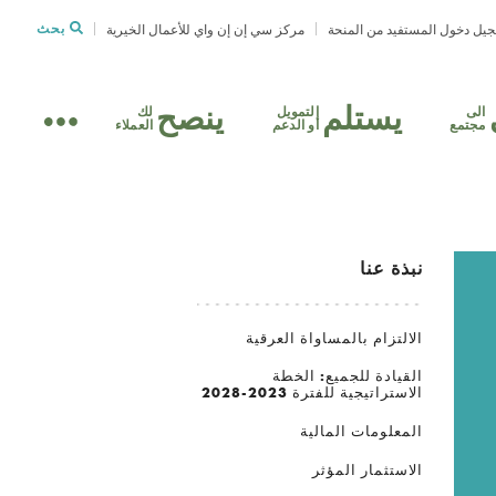
يل دخول المستفيد من المنحة
مركز سي إن إن واي للأعمال الخيرية
بحث
يستلم
ينصح
الى
التمويل
لك
مجتمع
أو الدعم
العملاء
نبذة عنا
الالتزام بالمساواة العرقية
القيادة للجميع: الخطة
الاستراتيجية للفترة 2023-2028
المعلومات المالية
الاستثمار المؤثر