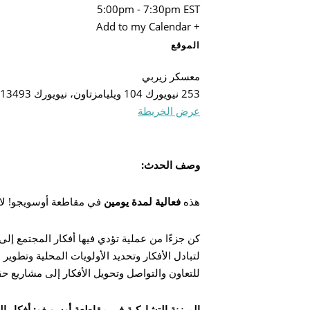
5:00pm
-
7:30pm
EST
+ Add to my Calendar
الموقع
معسكر زيربي
253 نيويورك 104 ويليامزتاون، نيويورك 13493
عرض الخريطة
وصف الحدث:
بحث
هذه
فعالية لمدة يومين
في مقاطعة أوسويجو! لا
كن جزءًا من عملية تؤدي فيها أفكار المجتمع إلى
لتبادل الأفكار وتحديد الأولويات المحلية وتطو
للتعاون والتواصل وتحويل الأفكار إلى مشاريع حقي
الميزنة التشاركية في مقاطعة أوسويغو: أفكار ا