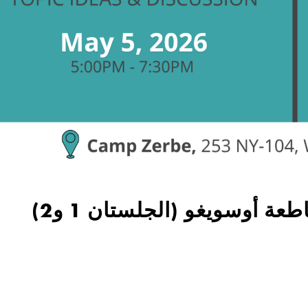
CENTENNIAL PB: مقاطعة أوسويغو (الجلستان 1 و2)