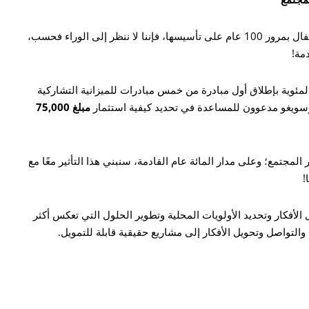
بينما تستعد مؤسسة مجتمع وسط نيويورك للاحتفال بمرور 100 عام على تأسيسها، فإننا لا ننظر إلى الوراء فحسب،
مة!
لمئوية بإطلاق أول مبادرة من خمس مبادرات للميزانية التشاركية
سويغو مدعوون للمساعدة في تحديد كيفية استثمار
مبلغ 75,000
أساس لتأثير المجتمع؛ وعلى مدار المائة عام القادمة، سنبني هذا التأثير معًا مع
!
ل الأفكار وتحديد الأولويات المحلية وتطوير الحلول التي تعكس أكثر
التواصل وتحويل الأفكار إلى مشاريع حقيقية قابلة للتمويل.