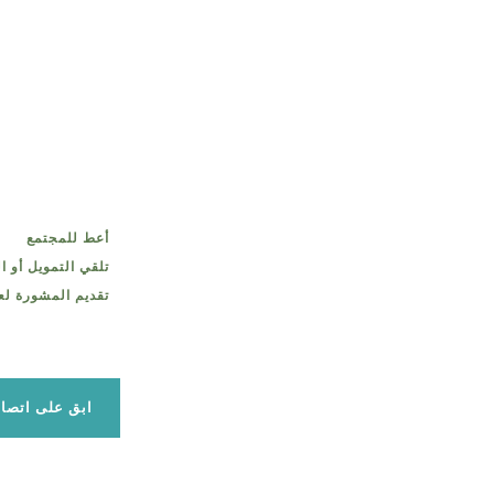
أعط للمجتمع
تلقي التمويل أو ا
تقديم المشورة لع
ابق على اتصا