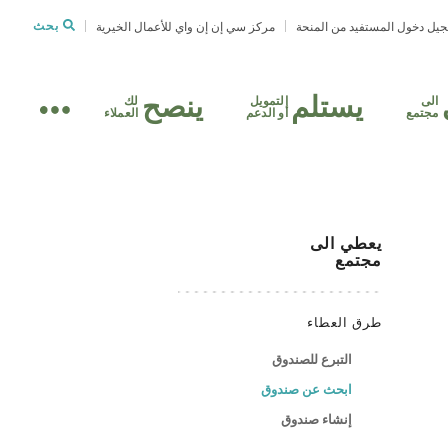
يل دخول المستفيد من المنحة
مركز سي إن إن واي للأعمال الخيرية
بحث
يستلم
ينصح
الى
التمويل
لك
مجتمع
أو الدعم
العملاء
يعطي
الى
مجتمع
طرق العطاء
التبرع للصندوق
ابحث عن صندوق
إنشاء صندوق