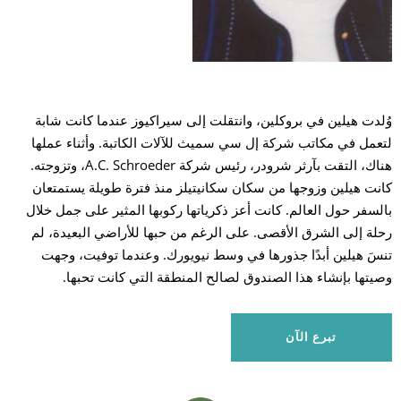
بح
وُلدت هيلين في بروكلين، وانتقلت إلى سيراكيوز عندما كانت شابة
لتعمل في مكاتب شركة إل سي سميث للآلات الكاتبة. وأثناء عملها
هناك، التقت بآرثر شرودر، رئيس شركة A.C. Schroeder، وتزوجته.
كانت هيلين وزوجها من سكان سكانيتيلز منذ فترة طويلة يستمتعان
بالسفر حول العالم. كانت أعز ذكرياتها ركوبها المثير على جمل خلال
رحلة إلى الشرق الأقصى. على الرغم من حبها للأراضي البعيدة، لم
تنسَ هيلين أبدًا جذورها في وسط نيويورك. وعندما توفيت، وجهت
وصيتها بإنشاء هذا الصندوق لصالح المنطقة التي كانت تحبها.
تبرع الآن