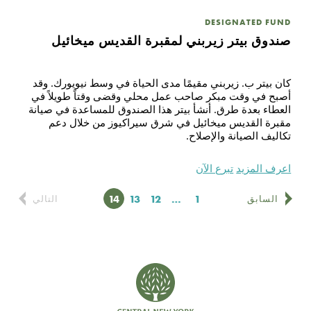
DESIGNATED FUND
صندوق بيتر زيربني لمقبرة القديس ميخائيل
كان بيتر ب. زيربني مقيمًا مدى الحياة في وسط نيويورك. وقد
أصبح في وقت مبكر صاحب عمل محلي وقضى وقتاً طويلاً في
العطاء بعدة طرق. أنشأ بيتر هذا الصندوق للمساعدة في صيانة
مقبرة القديس ميخائيل في شرق سيراكيوز من خلال دعم
تكاليف الصيانة والإصلاح.
اعرف المزيد
تبرع الآن
1
…
الصفحة
12
13
الصفحة
14
الصفحة
الصفحة
السابق
التالي