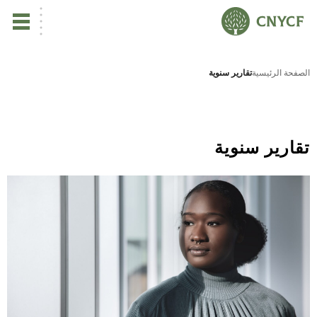
ي
الصفحة الرئيسية
تقارير سنوية
يس
ين
تقارير سنوية
تأ
نب
ال
مر