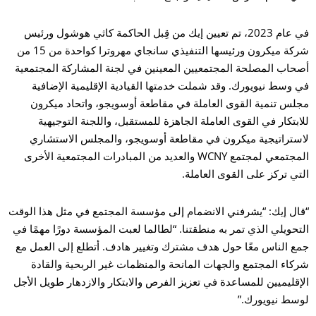
في عام 2023، تم تعيين إيك من قِبل الحاكمة كاثي هوشول ورئيس
شركة ميكرون ورئيسها التنفيذي سانجاي مهروترا كواحدة من 15 من
أصحاب المصلحة المجتمعيين المعينين في لجنة المشاركة المجتمعية
في وسط نيويورك. وقد شملت خدمتها القيادية الإقليمية الإضافية
مجلس تنمية القوى العاملة في مقاطعة أوسويجو، واتحاد ميكرون
للابتكار في القوى العاملة الجاهزة للمستقبل، واللجنة التوجيهية
لاستراتيجية ميكرون في مقاطعة أوسويجو، والمجلس الاستشاري
المجتمعي لمجتمع WCNY والعديد من المبادرات المجتمعية الأخرى
التي تركز على القوى العاملة.
“قال إيك: “يشرفني الانضمام إلى مؤسسة المجتمع في مثل هذا الوقت
التحويلي الذي تمر به منطقتنا. “لطالما لعبت المؤسسة دورًا مهمًا في
جمع الناس معًا حول هدف مشترك وتغيير هادف. أتطلع إلى العمل مع
شركاء المجتمع والجهات المانحة والمنظمات غير الربحية والقادة
الإقليميين للمساعدة في تعزيز الفرص والابتكار والازدهار طويل الأجل
لوسط نيويورك.”