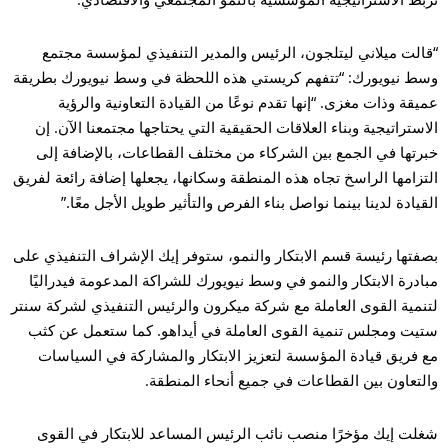
“قالت ميلاني ليتلجون، الرئيس والمدير التنفيذي لمؤسسة مجتمع
وسط نيويورك: “تتفهم كريستي هذه اللحظة في وسط نيويورك بطريقة
عميقة وذات مغزى. “إنها تقدم نوعًا من القيادة التعاونية والرؤية
الاستراتيجية وبناء العلاقات الحقيقية التي يحتاجها مجتمعنا الآن. إن
خبرتها في الجمع بين الشركاء من مختلف القطاعات، بالإضافة إلى
التزامها الراسخ تجاه هذه المنطقة وسكانها، يجعلها إضافة رائعة لفريق
القيادة لدينا بينما نواصل بناء الفرص والتأثير طويل الأجل معًا.”
بصفتها رئيسة قسم الابتكار والنمو، ستوفر إيك الإشراف التنفيذي على
مبادرة الابتكار والنمو في وسط نيويورك للشراكة المدعومة فيدراليًا
لتنمية القوى العاملة مع شركة ميكرون والرئيس التنفيذي لشركة سنتر
ستيت ومجلس تنمية القوى العاملة في أيداهو. كما ستعمل عن كثب
مع فريق قيادة المؤسسة لتعزيز الابتكار والمشاركة في السياسات
والتعاون بين القطاعات في جميع أنحاء المنطقة.
شغلت إيك مؤخرًا منصب نائب الرئيس المساعد للابتكار في القوى