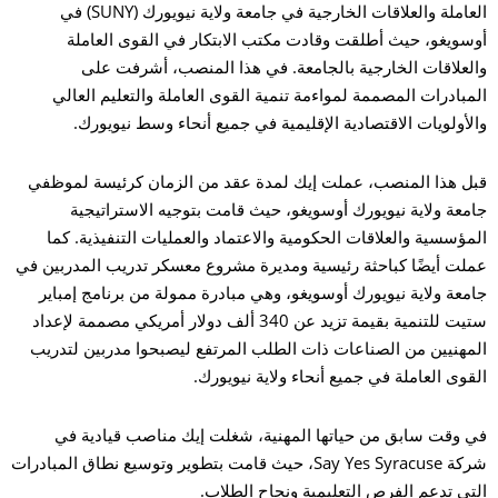
العاملة والعلاقات الخارجية في جامعة ولاية نيويورك (SUNY) في
أوسويغو، حيث أطلقت وقادت مكتب الابتكار في القوى العاملة
والعلاقات الخارجية بالجامعة. في هذا المنصب، أشرفت على
المبادرات المصممة لمواءمة تنمية القوى العاملة والتعليم العالي
والأولويات الاقتصادية الإقليمية في جميع أنحاء وسط نيويورك.
قبل هذا المنصب، عملت إيك لمدة عقد من الزمان كرئيسة لموظفي
جامعة ولاية نيويورك أوسويغو، حيث قامت بتوجيه الاستراتيجية
المؤسسية والعلاقات الحكومية والاعتماد والعمليات التنفيذية. كما
عملت أيضًا كباحثة رئيسية ومديرة مشروع معسكر تدريب المدربين في
جامعة ولاية نيويورك أوسويغو، وهي مبادرة ممولة من برنامج إمباير
ستيت للتنمية بقيمة تزيد عن 340 ألف دولار أمريكي مصممة لإعداد
المهنيين من الصناعات ذات الطلب المرتفع ليصبحوا مدربين لتدريب
القوى العاملة في جميع أنحاء ولاية نيويورك.
في وقت سابق من حياتها المهنية، شغلت إيك مناصب قيادية في
شركة Say Yes Syracuse، حيث قامت بتطوير وتوسيع نطاق المبادرات
التي تدعم الفرص التعليمية ونجاح الطلاب.