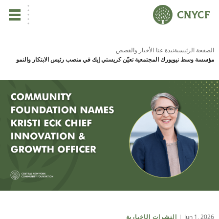
ي
الصفحة الرئيسية
نبذة عنا
الأخبار والقصص
مؤسسة وسط نيويورك المجتمعية تعيّن كريستي إيك في منصب رئيس الابتكار والنمو
يس
ين
تأ
نب
ال
مر
Jun 1, 2026
النشرات الإخبارية