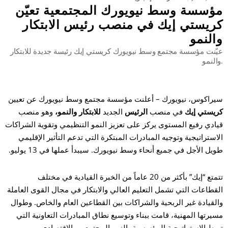
مؤسسة وسط نيويورك المجتمعية تعيّن
كريستي إيك في منصب رئيس الابتكار
بح
والنمو
عيّنت مؤسسة مجتمع وسط نيويورك كريستي إيك رئيسة جديدة للابتكار
والنمو.
سيراكوس، نيويورك – أعلنت مؤسسة مجتمع وسط نيويورك عن تعيين
كريستي إيك
في منصب
الرئيس
الجديد
للابتكار والنمو،
وهو منصب
قيادي رفيع المستوى يركز على تعزيز النمو التنظيمي وتقوية الشراكات
الاستراتيجية وتوجيه المبادرات المبتكرة التي تدعم التأثير الإقليمي
طويل الأجل في جميع أنحاء وسط نيويورك. سيبدأ عملها في 13 يوليو.
تتمتع “إيك” بأكثر من 20 عاماً من الخبرة القيادية في مختلف
القطاعات التي تشمل التعليم العالي والابتكار في مجال القوى العاملة
والقيادة غير الربحية والشراكات بين القطاعين العام والخاص. وطوال
مسيرتها المهنية، قامت ببناء وتوسيع نطاق المبادرات التعاونية التي
تربط الاستراتيجية المؤسسية بالنمو المجتمعي والاقتصادي.