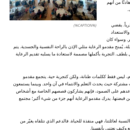
دئًا من أنهم
.
ياً. يقضي
{%CAPTION%}
والاستعداد
ر. وسواء كان
ة، يُمنح مقدمو الرعاية مثلي الإذن بالراحة النفسية والجسدية. يتم
لطف. التجربة بأكملها مصممة لاستعادة ما يسلبه تقديم الرعاية
يوم، ليس فقط ككلمات طنانة، ولكن كتجربة حية. يتجمع مقدمو
شتركة حيث يحدث التعلم والانتماء في آن واحد. وبينما يستمعون
تساعدهم على الصمود، فإنهم يشاركون قصصهم الخاصة مع أشخاص
ن قبضتها. يدرك مقدمو الرعاية أنهم جزء من شيء أكبر؛ مجتمع
نسبة لعائلتنا، فهي منقذة للحياة. فالدعم الذي نتلقاه يغيّر من
ع وكيف نعتني بأنفسنا.