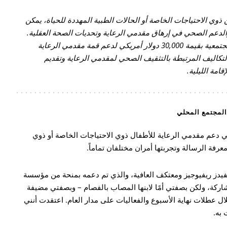
ن ذوي الاحتياجات الخاصة أو الحالات الطبية المهددة للحياة، يمكن
الدعم الصحي في إرهاق مقدمي الرعاية وتحديات الصحة العقلية.
لتلبية هذه الحاجة، قدمنا إلى ملجأ ديفيد منحة مجتمعية بقيمة 30,000 دولار أمريكي لدعم قمة مقدمي الرعاية
 وقد دعمت المنحة التكاليف المرتبطة بالتثقيف الصحي لمقدمي الرعاية وتقديم
امة الليلية.
المجتمع المحلي
ي دعم مقدمي الرعاية للأطفال ذوي الاحتياجات الخاصة أو ذوي
معرفة الرسالة وتجربتها أمران مختلفان تماماً.
فيدز ريفيوجيز ومعتكف العافية، والذي تم دعمه بمنحة من مؤسسة
كة، ولكن بصفتي أمًا لابنها المصاب بالفصام – وبصفتي مضيفة
ال عطلات نهاية الأسبوع والفعاليات على مدار العام. اعتقدت أنني
 به.