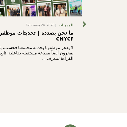
February 24, 2026
المدونات
ل والخارج:
ما نحن بصدده | تحديثات موظفي
OPTIO
CNYCF
OPTIONZE
د مبادرة جديدة في OptionZero
لا يفخر موظفونا بخدمة مجتمعنا فحسب، ب
أكثر من طريقة.
يفخرون أيضاً بصياغة مستقبله بفاعلية. تابع
القراءة لتتعرف ...