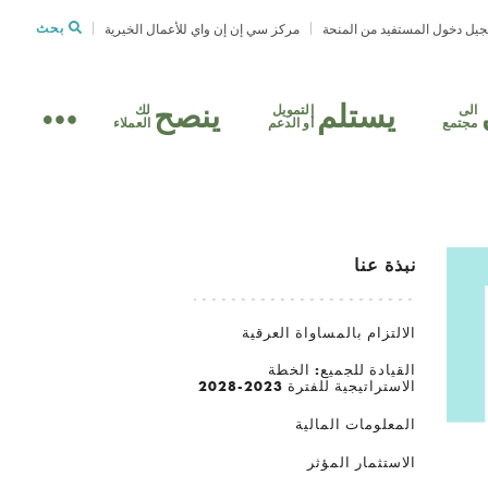
يل دخول المستفيد من المنحة
مركز سي إن إن واي للأعمال الخيرية
بحث
يستلم
ينصح
الى
التمويل
لك
مجتمع
أو الدعم
العملاء
نبذة عنا
الالتزام بالمساواة العرقية
القيادة للجميع: الخطة
الاستراتيجية للفترة 2023-2028
المعلومات المالية
الاستثمار المؤثر