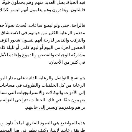
قيد الحياة. يصل العديد منهم وهم يحملون خوفًا ها
فاشلون. ويغادرون وهم يعلمون أنهم ليسوا كذلك
بحث
فالراحة، حتى ولو لبضع ساعات، تُحدث تحولاً جذر
مقدمو الرعاية الكثير من حياتهم في الاستنشاق 
والترقب والتدبير لدرجة أنهم ينسون شعور الزفي
الحضور لجزء من اليوم أو ليوم كامل أو لليلة كامل
مشاركة الوجبات والقصص والدموع وإعادة الأمل ب
في كثير من الأحيان.
يتم نسج التواصل والرعاية الذاتية على مدار ال
الرعاية من كل الخلفيات والظروف في مساحات م
إلى الأدوات والوكالات والاستراتيجيات التي 
يفهمون حقًا. في تلك اللحظات، تتراخى العزلة م
يراهم ويقدرهم ويسير إلى جانبهم.
هذه المواضيع هي العمود الفقري لملجأ داود. وبال
طريقة رعايتنا لابننا، وكيف نظهر في هذا المجتم