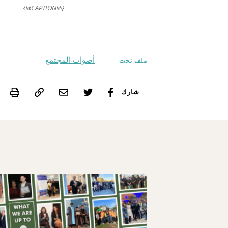
{%CAPTION%}
أصوات المجتمع
ملف تحت
int
شارك