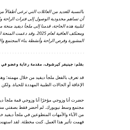
بالنسبة للعديد من العائلات التي ترعى أطفالاً م
أن تساهم محدودية الوصول إلى فترات الراحة و
ومعتكف العافية لعام 2025.
المشورة وفرص الراحة وأنشطة بناء المجتمع والإق
بقلم: جينيفر كيرشوف، مقدمة رعاية وعضو في 
قد تعرف بالفعل ملجأ ديفيد من خلال مهمته؛ وه
الإعاقة أو الحالات الطبية المهددة للحياة. ولكن 
حضرت أنا وزوجي مؤخرًا أنا وزوجي قمة ملجأ دي
مجتمع وسط نيويورك. لم أحضر فقط بصفتي مشار
من الآباء والأمهات المتطوعين في ملجأ ديفيد خل
فهمت تأثير هذا العمل. كنت مخطئة. لقد استهنت