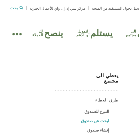
يل دخول المستفيد من المنحة
مركز سي إن إن واي للأعمال الخيرية
بحث
يستلم
ينصح
الى
التمويل
لك
مجتمع
أو الدعم
العملاء
يعطي
الى
مجتمع
طرق العطاء
التبرع للصندوق
ابحث عن صندوق
إنشاء صندوق