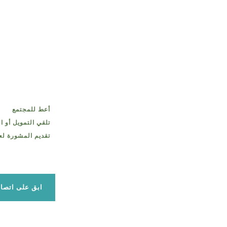
أعط للمجتمع
تلقي التمويل أو ا
تقديم المشورة لع
ابق على اتصا