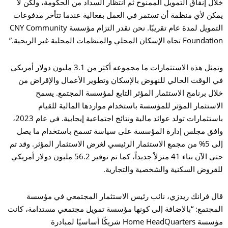
خلال إنفاق التمويل الممنوح ثم انتظار السداد من الحكومة، ولكن لا
يمكن لأي منظمة أن تستمر في العمل بفعالية عندما تتأخر مدفوعات
التمويل لمدة عام تقريبًا. نحن نقدر التزام مؤسسة CNY Community
Foundation تجاه الإسكان المحلي والمنظمات المحلية غير الربحية.”
وتمثل هذه الاستثمارات ما مجموعه أكثر من 3.1 مليون دولار أمريكي
في الوقت الحالي للنهوض بالإسكان وتطوير الأعمال والإقراض من
خلال برنامج الاستثمار المؤثر التابع لمؤسسة المجتمع. يسمح
الاستثمار المؤثر للمؤسسة باستخدام مواردها المالية للقيام
باستثمارات تولد عوائد مالية ونتائج اجتماعية إيجابية. في عام 2023،
وافق مجلس إدارة المؤسسة على سياسة تسمح باستخدام ما يصل
إلى 5% من مجمع الاستثمار الرئيسي لغرض الاستثمار المؤثر. وقد تم
حتى الآن بناء 41 منزلاً جديداً، كما تم توفير 56.2 مليون دولار أمريكي
للقروض السكنية والشخصية والتجارية.
قال فرانك ريدزي، نائب رئيس الاستثمار المجتمعي في مؤسسة
المجتمع: “بالإضافة إلى كونها مؤسسة تمويل مجتمعي مستدامة، كانت
مؤسسة Home HeadQuarters شريكًا أساسيًا لمبادرة