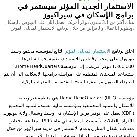
الاستثمار الجديد المؤثر سيستمر في
برامج الإسكان في سيراكيوز
بح
هناك أكثر من 3.1 مليون دولار أمريكي تعمل الآن على النهوض بالإسكان
وتطوير الأعمال والإقراض من خلال برنامج الاستثمار المحلي المؤثر.
أغلق برنامج
الاستثمار المحلي المؤثر
التابع لمؤسسة مجتمع وسط
نيويورك على منحتين قابلتين للاسترداد، بقيمة إجمالية قدرها
1,860,000 دولار أمريكي، إلى مؤسسة Home HeadQuarters.
ستساعد المنحتان المنظمة على مواصلة برامجها الإسكانية إلى أن يتم
استيفاء التمويل من عقود المنح المقدمة من المدينة والولاية.
مؤسسة Home HeadQuarters (HHQ) هي منظمة غير ربحية
للإسكان والتنمية المجتمعية ومؤسسة مالية معتمدة لتنمية المجتمع
(CDFI) تعمل على توفير فرص الإسكان في وسط وشمال ولاية نيويورك
للأفراد والعائلات. تأسست المنظمة في عام 1996 لمعالجة انخفاض
معدلات إشغال المنازل وعدم الاستثمار في مدينة سيراكيوز من خلال
برامج تستهدف تحسين المنازل ومشتري المنازل لأول مرة.