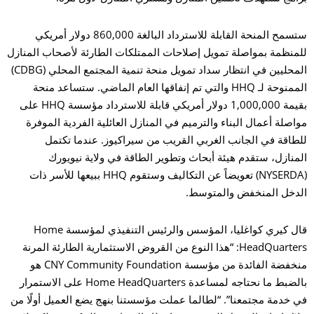
ستسمح المنحة القابلة للاسترداد البالغة 860,000 دولار أمريكي
للمنظمة بمواصلة تمويل إصلاحات الممتلكات الطارئة لأصحاب المنازل
المحليين في انتظار سداد تمويل منحة تنمية المجتمع المحلي (CDBG)
الممنوحة لـ HHQ والتي تم إنفاقها العام الماضي. ستساعد منحة
بقيمة 1,000,000 دولار أمريكي قابلة للاسترداد مؤسسة HHQ على
مواصلة أعمال البناء والترميم في المنازل العائلية الفردية الموفرة
للطاقة في الجانب الغربي القريب من سيراكيوز. عندما تكتمل
المنازل، ستقدم هيئة أبحاث وتطوير الطاقة في ولاية نيويورك
(NYSERDA) تعويضاً عن التكاليف وستقوم HHQ ببيعها للأسر ذات
الدخل المنخفض والمتوسط.
قال كيري كواغليا، المؤسس والرئيس التنفيذي لمؤسسة Home
HeadQuarters: “هذا النوع من القروض الاستثمارية الطارئة المرنة
منخفضة الفائدة من مؤسسة CNY Community Foundation هو
بالضبط ما نحتاجه لمساعدة Home HeadQuarters على الاستمرار
في خدمة مجتمعنا”. “لطالما عملت مؤسستنا بنهج يضع العميل أولًا من