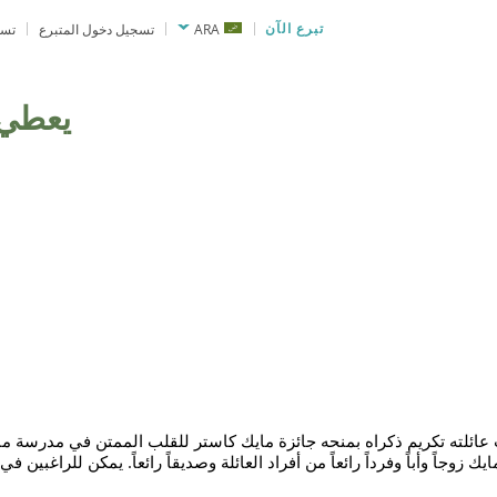
تبرع الآن
ARA
تسجيل دخول المتبرع
تسج
يعطي
ايك كاستر في يناير 2021، اختارت عائلته تكريم ذكراه بمنحه جائزة مايك كاستر للقلب الممتن ف
جاً وأباً وفرداً رائعاً من أفراد العائلة وصديقاً رائعاً. يمكن للراغبين في 