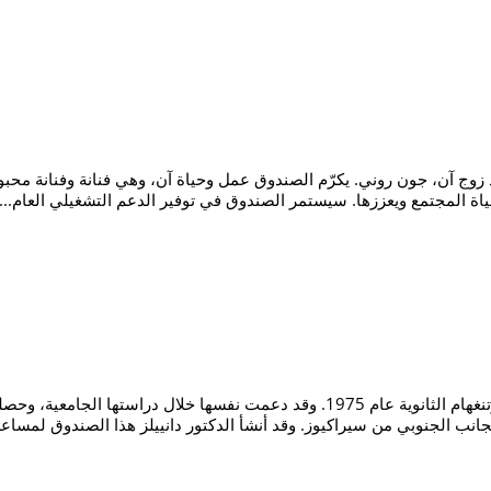
آن، جون روني. يكرّم الصندوق عمل وحياة آن، وهي فنانة وفنانة محبوبة
ياة المجتمع ويعززها. سيستمر الصندوق في توفير الدعم التشغيلي العام...
تخرجت الدكتورة جينيفر دانيلز من مدرسة نوتنغهام الثانوية عام 1975. وقد دعمت نف
جانب الجنوبي من سيراكيوز. وقد أنشأ الدكتور دانييلز هذا الصندوق لمساعد