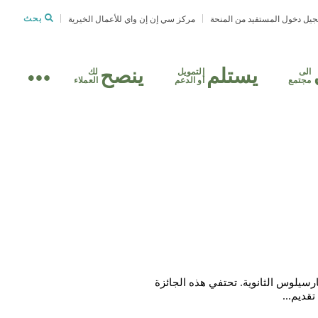
يل دخول المستفيد من المنحة
مركز سي إن إن واي للأعمال الخيرية
بحث
يستلم
ينصح
الى
التمويل
لك
مجتمع
أو الدعم
العملاء
ي مدرسة مارسيلوس الثانوية. تحتفي هذه الجائزة
تقديم...