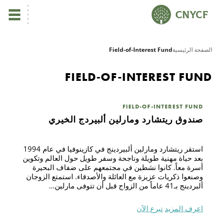
ي
الصفحة الرئيسية
Field-of-Interest Fund
يس
FIELD-OF-INTEREST FUND
ين
FIELD-OF-INTEREST FUND
صندوق ريتشارد ومارلين ألبيردج الخيري
تأ
استقر ريتشارد ومارلين ألبيردينج في كازينوفيا في عام 1994
نب
بعد حياة مهنية طويلة وناجحة وسفر طويل حول العالم وتكوين
أسرة معاً. كانوا نشطين في مجتمعهم على ضفاف البحيرة
وصنعوا ذكريات عزيزة مع العائلة والأصدقاء. استمتع الزوجان
ال
ألبردينج بـ41 عاماً من الزواج قبل أن تتوفى مارلين...
مر
اعرف المزيد
تبرع الآن