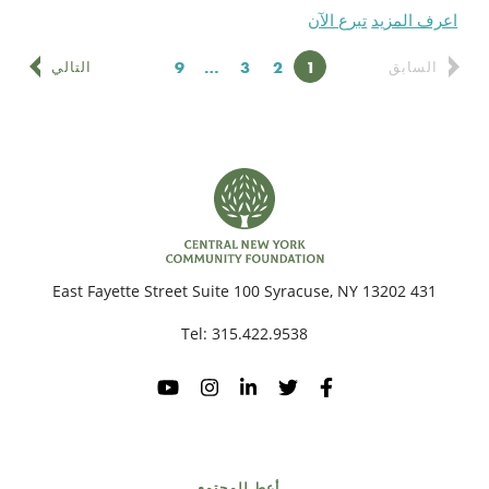
اعرف المزيد
تبرع الآن
1
2
الصفحة
3
الصفحة
…
الصفحة
9
الصفحة
السابق
التالي
431 East Fayette Street Suite 100 Syracuse, NY 13202
Tel:
315.422.9538
أعط للمجتمع