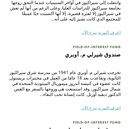
وانتقلت إلى سيراكيوز في أواخر الستينيات عندما التحق زوجها
بجامعة سيراكيوز للدراسات العليا. وعلى الرغم من أنها لم تعش
في سيراكيوز إلا لفترة قصيرة، إلا أنها اكتسبت حبًا عميقًا
للمجتمع الذي كانت تشير إليه على أنه...
اعرف المزيد
تبرع الآن
FIELD-OF-INTEREST FUND
صندوق شيرلي م. أوبري
تخرجت شيرلي م. أوبري عام 1941 من مدرسة شرق سيراكيوز
الثانوية، وتقاعدت بعد 18 عامًا من العمل في مختبرات بريستول.
كانت عضوة في كنيسة أندروز ميموريال الميثودية المتحدة في
شمال سيراكيوز، وقد استمتعت هي وزوجها بالسفر مع القس
الدكتور ديفيد أورتل. كانت إنسانة تحب البقاء...
اعرف المزيد
تبرع الآن
FIELD-OF-INTEREST FUND