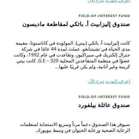
اعرف المزيد
تبرع الآن
FIELD-OF-INTEREST FUND
صندوق إليزابيث أ. باثكي لمقاطعة ماديسون
كانت إليزابيث أ. باثكي (بيتي)، المولودة في كاناستوتا، مقيمة
مدى الحياة في تشيتنانغو. عملت لمدة 44 عامًا في شركة
جنرال إلكتريك في سيراكيوز، وتقاعدت في عام 1992، وكانت
عضوًا في منظمة المتقاعدين المحلية 320 – G.E. كانت بيتي
كريمة وغير أنانية، ولم يكن غريبًا عليها...
اعرف المزيد
تبرع الآن
FIELD-OF-INTEREST FUND
صندوق عائلة بيلفورد
سيوفر هذا الصندوق دعماً مرناً وسريع الاستجابة لمنظمات
الرعاية الصحية ورعاية الحيوان في وسط نيويورك.