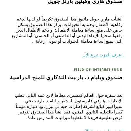
صندوق هاري وهيلين بارنز جويل
أنشأت ماري جويل ماثيوز هذا الصندوق تكريماً لوالديها لدعم
رفاهية الأطفال وحماية الحيوانات. يركز هذا الصندوق بشكل
خاص على منع إساءة معاملة الأطفال؛ أو دعم الأطفال الذين
وقعوا ضحايا للإيذاء البدني أو العاطفي أو الجنسي؛ أو المشاريع
التي تمنع إساءة معاملة الحيوانات أو تتولى رعاية...
اعرف المزيد
تبرع الآن
FIELD-OF-INTEREST FUND
صندوق ويليام د. بارنيت التذكاري للمنح الدراسية
بعد سفره حول العالم كمشتري مطاط لابن عمه الثاني قطب
الإطارات هارفي فايرستون، استقر ويليام د. بارنيت في
سيراكيوز كبائع لشركة إطارات جيه بي بيرن. وباعتباره مؤمناً
كبيراً بالتعليم الثانوي المتين، فقد أنشأ هذا الصندوق لتوفير
فرص تعليمية فريدة لا تغطيها ميزانيات المدارس عادةً.