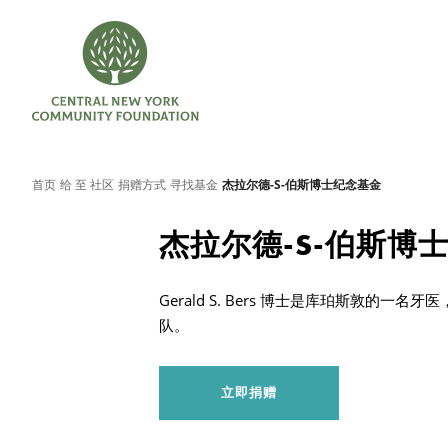
首页
给 至 社区
捐赠方式
寻找基金
杰拉尔德-S-伯斯博士纪念基金
杰拉尔德-S-伯斯博
Gerald S. Bers 博士是库珀斯敦的
队。
立即捐赠
搜索