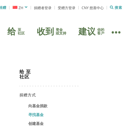
捐赠
ZH
捐赠者登录
受赠方登录
CNY 慈善中心
搜索
给
收到
建议
至
资金
你的
社区
或支持
客户
给
至
社区
捐赠方式
向基金捐款
寻找基金
创建基金