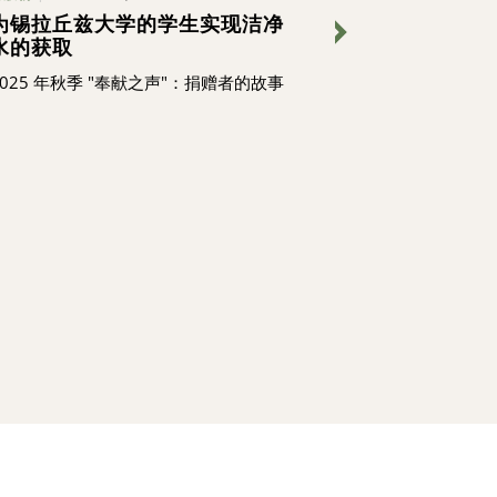
为锡拉丘兹大学的学生实现洁净
当地爱心的传
水的获取
的捐赠支持
2025 年秋季 "奉献之声"：捐赠者的故事
约翰-乔梅克被朋
久坐不动的人"
区。