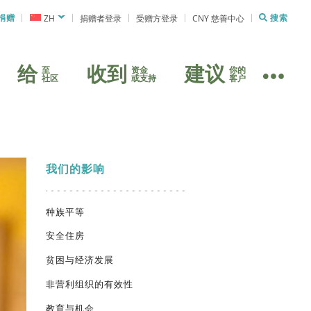
捐赠
ZH
捐赠者登录
受赠方登录
CNY 慈善中心
搜索
给
收到
建议
至
资金
你的
社区
或支持
客户
我们的影响
种族平等
安全住房
贫困与经济发展
非营利组织的有效性
教育与机会