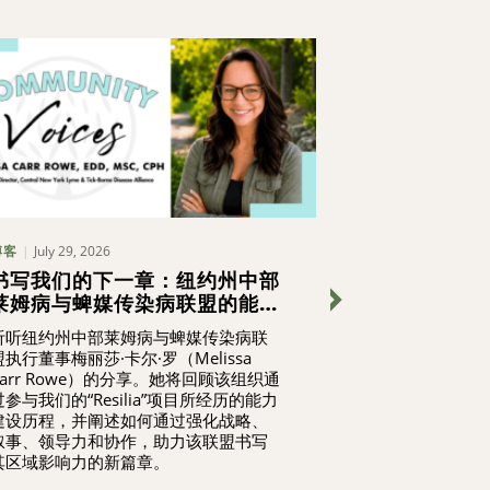
July 29, 2026
July 16, 2
博客
未分类
书写我们的下一章：纽约州中部
锡拉丘兹说是 
莱姆病与蜱媒传染病联盟的能力
成绩单发布
建设历程
听听纽约州中部莱姆病与蜱媒传染病联
了解锡拉丘兹说 
盟执行董事梅丽莎·卡尔·罗（Melissa
Carr Rowe）的分享。她将回顾该组织通
过参与我们的“Resilia”项目所经历的能力
建设历程，并阐述如何通过强化战略、
叙事、领导力和协作，助力该联盟书写
其区域影响力的新篇章。