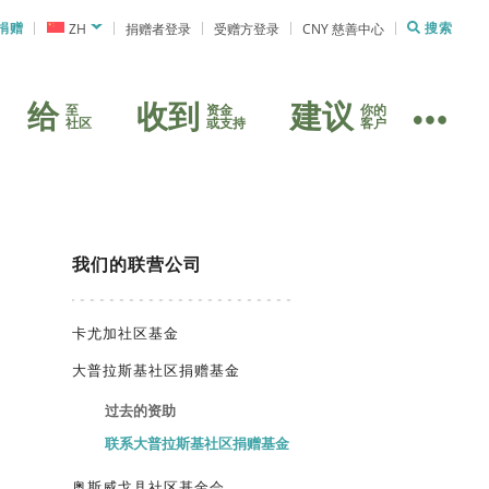
捐赠
ZH
捐赠者登录
受赠方登录
CNY 慈善中心
搜索
给
收到
建议
至
资金
你的
社区
或支持
客户
我们的联营公司
卡尤加社区基金
大普拉斯基社区捐赠基金
过去的资助
联系大普拉斯基社区捐赠基金
奥斯威戈县社区基金会