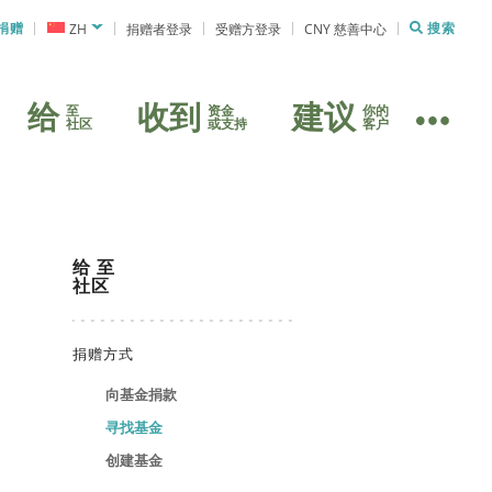
捐赠
ZH
捐赠者登录
受赠方登录
CNY 慈善中心
搜索
给
收到
建议
至
资金
你的
社区
或支持
客户
给
至
社区
捐赠方式
向基金捐款
寻找基金
创建基金