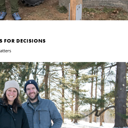
S FOR DECISIONS
atters