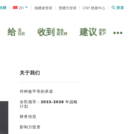
捐赠
ZH
捐赠者登录
受赠方登录
CNY 慈善中心
搜索
给
收到
建议
至
资金
你的
社区
或支持
客户
关于我们
对种族平等的承诺
全民领导：2023-2028 年战略
计划
财务信息
影响力投资