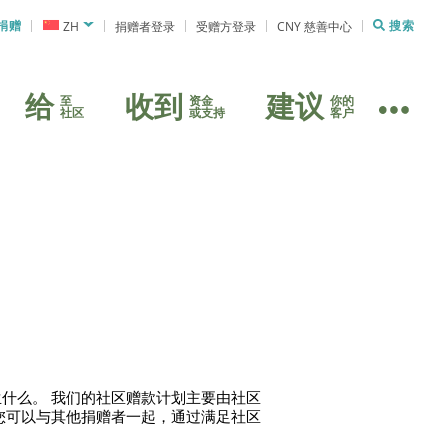
捐赠
ZH
捐赠者登录
受赠方登录
CNY 慈善中心
搜索
给
收到
建议
至
资金
你的
社区
或支持
客户
什么。 我们的社区赠款计划主要由社区
您可以与其他捐赠者一起，通过满足社区