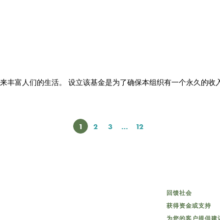
来丰富人们的生活。 设立该基金是为了确保本组织有一个永久的收
页次
1
页次
2
页次
3
…
页次
12
回馈社会
获得资金或支持
为您的客户提供建