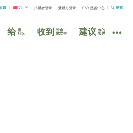
捐赠
ZH
捐赠者登录
受赠方登录
CNY 慈善中心
搜索
给
收到
建议
至
资金
你的
社区
或支持
客户