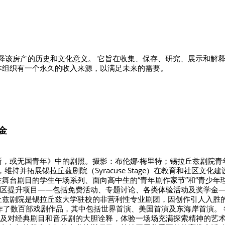
释该房产的历史和文化意义。 它旨在收集、保存、研究、展示和解释 1
本组织有一个永久的收入来源，以满足未来的需要。
金
，或无国青年》中的剧照。摄影：布伦娜·梅里特；锡拉丘兹剧院青年
维持并拓展锡拉丘兹剧院（Syracuse Stage）在教育和社区文
有主舞台剧目的学生午场系列、面向高中生的“青年剧作家节”和“青少
区提升项目——包括免费活动、专题讨论、各类体验活动及奖学金
丘兹剧院是锡拉丘兹大学驻校的非营利性专业剧团，因创作引人入胜
作了数百部戏剧作品，其中包括世界首演、美国首演及东海岸首演。 每
及对经典剧目和音乐剧的大胆诠释，体验一场场充满探索精神的艺