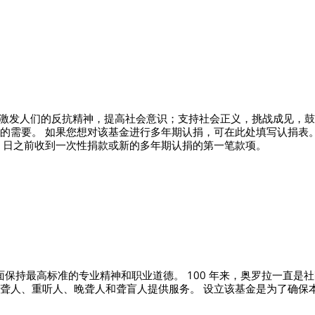
作品，激发人们的反抗精神，提高社会意识；支持社会正义，挑战成见，
的需要。 如果您想对该基金进行多年期认捐，可在此处填写认捐表。
12 月 31 日之前收到一次性捐款或新的多年期认捐的第一笔款项。
务方面保持最高标准的专业精神和职业道德。 100 年来，奥罗拉一直
聋人、重听人、晚聋人和聋盲人提供服务。 设立该基金是为了确保