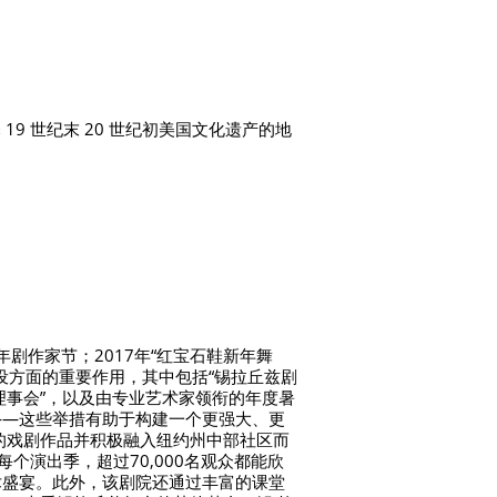
9 世纪末 20 世纪初美国文化遗产的地
剧作家节；2017年“红宝石鞋新年舞
化建设方面的重要作用，其中包括“锡拉丘兹剧
年理事会”，以及由专业艺术家领衔的年度暑
——这些举措有助于构建一个更强大、更
的戏剧作品并积极融入纽约州中部社区而
个演出季，超过70,000名观众都能欣
术盛宴。此外，该剧院还通过丰富的课堂