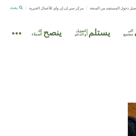
يل دخول المستفيد من المنحة
مركز سي إن إن واي للأعمال الخيرية
بحث
يستلم
ينصح
الى
التمويل
لك
مجتمع
أو الدعم
العملاء