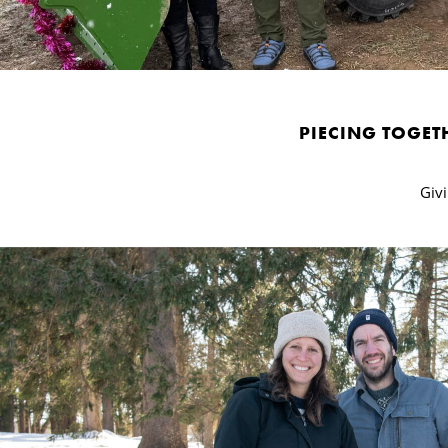
PIECING TOGET
Giv