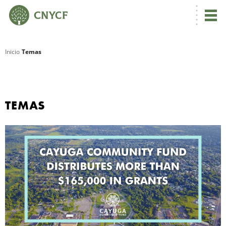
Inicio
Temas
R
TEMAS
N
C