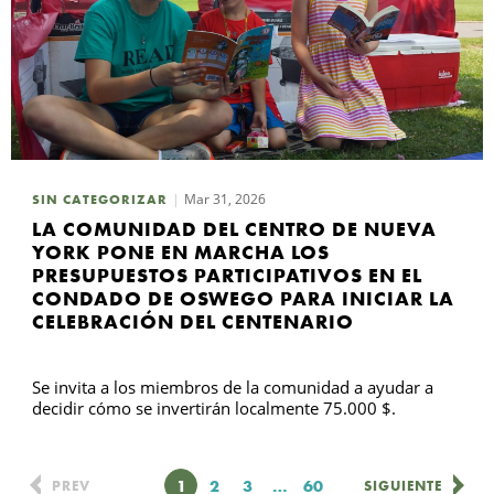
Mar 31, 2026
SIN CATEGORIZAR
LA COMUNIDAD DEL CENTRO DE NUEVA
YORK PONE EN MARCHA LOS
PRESUPUESTOS PARTICIPATIVOS EN EL
CONDADO DE OSWEGO PARA INICIAR LA
CELEBRACIÓN DEL CENTENARIO
Se invita a los miembros de la comunidad a ayudar a
decidir cómo se invertirán localmente 75.000 $.
Página
1
Página
2
Página
3
…
Página
60
PREV
SIGUIENTE