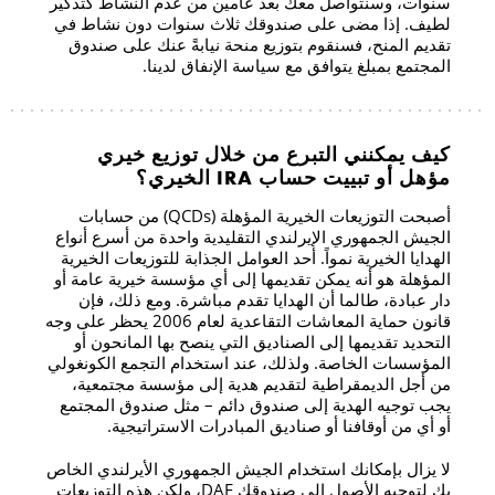
سنوات، وسنتواصل معك بعد عامين من عدم النشاط كتذكير
لطيف. إذا مضى على صندوقك ثلاث سنوات دون نشاط في
تقديم المنح، فسنقوم بتوزيع منحة نيابةً عنك على صندوق
المجتمع بمبلغ يتوافق مع سياسة الإنفاق لدينا.
كيف يمكنني التبرع من خلال توزيع خيري
مؤهل أو تبييت حساب IRA الخيري؟
أصبحت التوزيعات الخيرية المؤهلة (QCDs) من حسابات
الجيش الجمهوري الإيرلندي التقليدية واحدة من أسرع أنواع
الهدايا الخيرية نمواً. أحد العوامل الجذابة للتوزيعات الخيرية
المؤهلة هو أنه يمكن تقديمها إلى أي مؤسسة خيرية عامة أو
دار عبادة، طالما أن الهدايا تقدم مباشرة. ومع ذلك، فإن
قانون حماية المعاشات التقاعدية لعام 2006 يحظر على وجه
التحديد تقديمها إلى الصناديق التي ينصح بها المانحون أو
المؤسسات الخاصة. ولذلك، عند استخدام التجمع الكونغولي
من أجل الديمقراطية لتقديم هدية إلى مؤسسة مجتمعية،
يجب توجيه الهدية إلى صندوق دائم – مثل صندوق المجتمع
أو أي من أوقافنا أو صناديق المبادرات الاستراتيجية.
لا يزال بإمكانك استخدام الجيش الجمهوري الأيرلندي الخاص
بك لتوجيه الأصول إلى صندوقك DAF، ولكن هذه التوزيعات