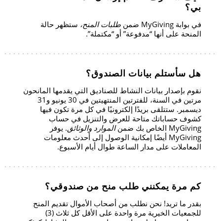
بي؟
في بوابة MyGiving ضمن
طلبات المنح،
ستظهر حالة
المنحة على أنها “مدفوعة” أو “مكتملة”.
هل سأستلم بيانات الصندوق؟
نقوم بإصدار بيانات النشاط للصناديق التي يقدمها المانحون
مرتين في السنة، للفترتين المنتهيتين في 30 يونيو و31
ديسمبر. ستتلقى بريدًا إلكترونيًا في كل مرة تكون فيها
كشوف حساباتك متاحة للعرض والتنزيل في حساب
MyGiving الخاص بك ضمن
الموارد والوثائق
. يوفر
MyGiving أيضًا إمكانية الوصول إلى أحدث معلومات
المعاملات على مدار الساعة طوال أيام الأسبوع.
كم مرة يمكنني طلب منح من صندوقي؟
بقدر ما تريد! نحن نطلب من أصحاب الأموال تقديم المنح
للجمعيات الخيرية مرة واحدة على الأقل كل ثلاث (3)