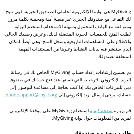
MyGiving هي بوابتنا الإلكترونية لحاملي الصناديق الخيرية. فهي تتيح
بح
لك التفاعل مع صندوقك الخيري عبر منصة آمنة ومحمية بكلمة مرور
ومتوافقة مع الهاتف المحمول وسهلة الاستخدام. استخدم البوابة
لطلب المنح للجمعيات الخيرية المفضلة لديك، وعرض رصيدك الحالي،
والاطلاع على المساهمات التاريخية وسجل المنح. وهي أيضاً المكان
الذي سننشر فيه بيانات النشاط وغيرها من المستندات المهمة
المتعلقة بصندوقك.
تم تضمين إرشادات إعداد حساب MyGiving الخاص بك في رسالة
البريد الإلكتروني الترحيبية التي تلقيتها عند فتح حسابك في صندوق
دبي للتبرعات الخاص بك. إذا كنت بحاجة إلى مساعدة للوصول إلى
حسابك، يرجى إرسال بريد إلكتروني إلى
donorsupport@cnycf.org.
قم بزيارة
صفحة كيفية
استخدام MyGiving على موقعنا الإلكتروني
لمزيد من المعلومات حول بوابة MyGiving.
طلب منحة من صندوقك