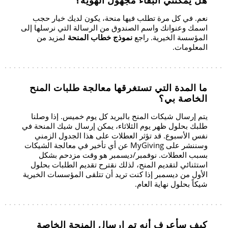
هل يمكنني البقاء مجهول الهوية؟
نعم. في كل مرة تطلب فيها منحة، يكون لديك خيار حجب
اسمك وعنوانك واسم الصندوق من الرسالة التي نرسلها إلى
المؤسسة الخيرية. راجع
نموذج خطاب المنحة
لمزيد من
المعلومات.
ما المدة التي تستغرقها معالجة طلبات المنح
الخاصة بي؟
يتم إرسال شيكات المنح بالبريد كل يوم خميس. إذا وصلنا
طلبك بحلول ظهر يوم الثلاثاء، يمكن إرسال شيك المنحة في
نفس الأسبوع. قد تؤثر العطلات على هذا الجدول الزمني
وسننشر على MyGiving عن أي تأخير في معالجة الشيكات
بسبب العطلات. نوفمبر/ديسمبر هو وقت مزدحم بشكل
استثنائي لتقديم المنح، لذلك نقترح تقديم الطلبات بحلول
الأول من ديسمبر إذا كنت تريد أن تتلقى المؤسسات الخيرية
شيكاً بحلول نهاية العام.
كيف سأعرف أنه تم إرسال المنحة الخاصة