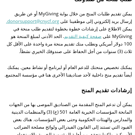
يمكن تقديم طلبات المنح من خلال بوابة MyGiving أو عن طريق
إرسال بريد إلكتروني إلى موظفينا على
donorsupport@cnycf.org.
يمكن الاطلاع على إرشادات خطوة بخطوة لتقديم طلب منحة في
MyGiving على
صفحة كيفية التقديم
. الحد الأدنى لمبلغ المنحة هو
100 دولار أمريكي ونطلب منك تقديم منحة مرة واحدة على الأقل كل
ثلاث (3) سنوات من أجل الحفاظ على صندوقك الخيري نشطاً.
يمكنك تخصيص منحتك للدعم العام أو لبرنامج أو نشاط معين. يمكنك
أيضاً تقديم منح داخلية لأحد صناديقنا الأخرى هنا في مؤسسة المجتمع.
إرشادات تقديم المنح
يمكن أن تدعم المنح المقدمة من الصناديق الموصى بها من الجهات
المانحة المؤسسات الخيرية العامة 501 (ج) (3) والمنظمات الدينية
والمدارس والهيئات الحكومية وحتى بعض المؤسسات. هناك بعض
القيود التي تستند إلى القانون الفيدرالي ولوائح مصلحة الضرائب
الأمريكية، ولكننا نتحقق من أهلية المؤسسة الخيرية والاستخدام