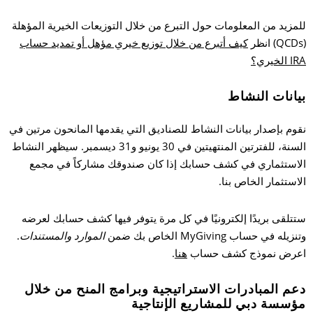
للمزيد من المعلومات حول التبرع من خلال التوزيعات الخيرية المؤهلة
(QCDs) انظر
كيف أتبرع من خلال توزيع خيري مؤهل أو تمديد حساب
IRA الخيري؟
بيانات النشاط
نقوم بإصدار بيانات النشاط للصناديق التي يقدمها المانحون مرتين في
السنة، للفترتين المنتهيتين في 30 يونيو و31 ديسمبر. سيظهر النشاط
الاستثماري في كشف حسابك إذا كان صندوقك مشاركاً في مجمع
الاستثمار الخاص بنا.
ستتلقى بريدًا إلكترونيًا في كل مرة يتوفر فيها كشف حسابك لعرضه
وتنزيله في حساب MyGiving الخاص بك ضمن
الموارد والمستندات
.
اعرض نموذج كشف حساب
هنا
.
دعم المبادرات الاستراتيجية وبرامج المنح من خلال
مؤسسة دبي للمشاريع الإنتاجية