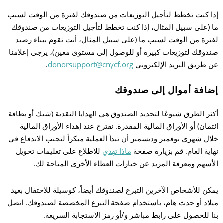
إذا كنت تخطط لتأجيل التوزيعات من صندوقك لفترة من الوقت لسبب
ما (على سبيل المثال، إذا كنت تخطط لتأجيل التوزيعات من صندوقك
لفترة من الوقت لسبب ما (على سبيل المثال، أنت تقوم ببناء رصيد
صندوقك لتوزيعات كبيرة أو للوصول إلى مستوى معين)، يرجى إعلامنا
عن طريق البريد الإلكتروني
donorsupport@cnycf.org
.
إضافة أموال إلى صندوقك
أكثر الطرق شيوعًا لتجديد الصندوق هي الهدايا النقدية (شيك أو بطاقة
ائتمان) أو الأوراق المالية المقدرة. نقترح عند إهداء الأوراق المالية
خلال شهري نوفمبر وديسمبر أن تبدأ العملية مبكراً لتجنب الاندفاع في
نهاية العام. قم بزيارة صفحة
ماذا تهدي
للاطلاع على تعليمات تحويل
الأسهم ومعرفة المزيد عن خيارات العطاء الأخرى المتاحة لك.
يمكن للأشخاص الآخرين التبرع لصندوقك أيضاً، كوسيلة للاحتفال بعيد
ميلاد أو حدث هام، باستخدام صفحة التبرع المخصصة لصندوقك. اتصل
بنا للحصول على رابط مباشر و/أو رمز الاستجابة السريعة.