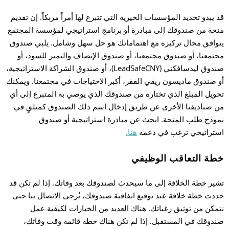
قد يبدو تحديد المؤسسات الخيرية التي تتبرع لها أمراً مربكاً. إن تقديم
منحة من صندوقك إلى مبادرة أو برنامج استراتيجي لمؤسسة المجتمع
يتوافق مجال تركيزه مع اهتماماتك هو حل سهل وشامل. يلبي صندوق
مجتمعنا، أو صندوق مجتمعنا، أو صندوق الإنصاف والتميز للسود، أو
صندوق ليدسافكني (LeadSafeCNY)، أو صندوق الشراكة الاستراتيجية،
أو صندوق ماديسون ريفي الفقر، أكبر الاحتياجات في مجتمعنا. ويمكنك
تحويل المبلغ الذي تختاره من صندوقك الذي يوصي به المتبرع إلى أي
من صناديقنا الأخرى عن طريق إدخال اسم ذلك الصندوق كمتلقٍ في
نموذج طلب المنحة. ابحث عن مبادرة استراتيجية أو صندوق
استراتيجي ترغب في دعمه
هنا.
خطة التعاقب الوظيفي
تشير خطة الخلافة إلى ما سيحدث لصندوقك بعد وفاتك. إذا لم تكن قد
حددت خطة خلافة عند توقيع اتفاقية صندوقك، يُرجى الاتصال بنا حتى
نتمكن من توثيق رغباتك. هناك العديد من الخيارات لكيفية عمل
صندوقك في المستقبل. إذا لم تكن هناك خطة قائمة وقت وفاتك،