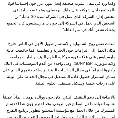
وكما ورد في مقال نشرته صحيفة إيجل نيوز، عزز جون إحساسًا قويًا
بالمجتمع داخل شركته. قال مايك بيردسلي، وهو عضو سابق في
مجلس إدارة الشركة الذي عمل في الشركة لمدة 30 عاماً: “من
الشخص الذي يعمل في الشركة إلى جون د. مارسيليس، كان الجميع
يجعلك تشعر بأنك فرد من العائلة”.
امتدت نفس روح الشمولية والاستثمار طويل الأجل في الناس خارج
مكان العمل إلى التزامات جون الخيرية والتعليمية. كما حافظت عائلة
مارسيلوس على علاقة قوية مع كلية العلوم البيئية والغابات بجامعة
ولاية نيويورك (SUNY ESF)، وهي واحدة من أقدم المؤسسات في البلاد
وأكثرها احتراماً في مجال الدراسات البيئية. ويساعد دعمهم الدائم على
ضمان استمرار حصول قادة المستقبل في مجال الحفاظ على البيئة
على درجات علمية وتشكيل مستقبل العلوم البيئية.
بالإضافة إلى دعم التثقيف البيئي، كان جون ووالده يؤمنان إيماناً عميقاً
بتنمية القيادة داخل القطاع غير الربحي. وقد احترم جون هذا الاهتمام
المشترك من خلال العمل مع مؤسسة المجتمع لتطوير برنامج التفرغ
لمارسيلاس للتفرغ الدراسي، مما يتيح للمديرين التنفيذيين المحليين