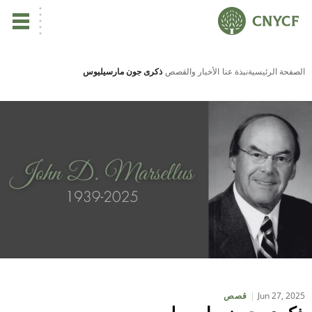
ي
الصفحة الرئيسية
نبذة عنا
الأخبار والقصص
ذكرى جون مارسيليوس
يس
ين
تأ
نب
ال
مر
Jun 27, 2025
قصص