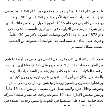
وُلد جون عام 1939، وتخرج من جامعة فيرجينيا عام 1960، وخدم في
فيلق الاستخبارات العسكرية الأمريكية من 1960 إلى 1963. وبعد
زواجه من كانديس في عام 1966، أصبح الجيل الرابع من عائلته الذي
يدير شركة مارسيلاس للتوابيت في سيراكيوز. تأسست الشركة في
عام 1872 على يد جده الأكبر، وعملت الشركة لأكثر من 130 عاماً،
وحازت على إشادة عالمية لصناعة التوابيت المصنوعة من الخشب
الصلب بشكل استثنائي.
قدمت الشركة، التي كان مقرها في الأصل في مبنى من أربعة طوابق
من الطوب مساحته 70,000 قدم مربع على ضفاف قناة إري، توابيت
لرؤساء الولايات المتحدة وحكامها وغيرهم من الشخصيات البارزة
والمشاهير. وكان من أبرز المستفيدين هاري ترومان وجون كينيدي
وريتشارد نيكسون ونيلسون روكفلر وفينس لومباردي وميكي مانتل
وغيرهم. وخلال فترة ولايته، شغل جون منصب الرئيس لمدة 15 عاماً
ورئيس مجلس الإدارة لمدة 10 سنوات. وتحت قيادته، واصلت الشركة
تحت قيادته البناء على سمعتها في الجودة والتميز، وخدمة العملاء في