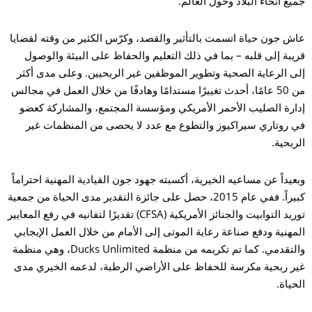
جميع أنحاء البلاد وحول العالم.
عاش جون حياة اتسمت بالتأثير والقصد، وكرّس الكثير من وقته لقضايا
قريبة إلى قلبه – بما في ذلك التعليم والحفاظ على البيئة والوصول
إلى الرعاية الصحية وتطوير الموظفين غير الربحيين. وعلى مدى أكثر
من 50 عامًا، أحدث تغييرًا مستدامًا وهادفًا من خلال العمل في مجالس
إدارة الصليب الأحمر الأمريكي ومؤسسة المجتمع، والمشاركة كعضو
في روتاري سيراكيوز والتطوع مع عدد لا يحصى من المنظمات غير
الربحية.
وبعيداً عن مساعيه الخيرية، أكسبته جهود جون القيادية المهنية احتراماً
كبيراً. ففي عام 2015، حصل على جائزة التقدير مدى الحياة من جمعية
توريد التوابيت والجنائز الأمريكية (CFSA) تقديرًا لتفانيه في رفع المعايير
المهنية ودفع صناعة رعاية الموتى إلى الأمام من خلال العمل الإيجابي
والتقدمي. كما تم تكريمه من منظمة Ducks Unlimited، وهي منظمة
غير ربحية مكرسة للحفاظ على الأراضي الرطبة، لدعمه الخيري مدى
الحياة.