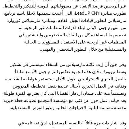
غير الربحيين فرصة الابتعاد عن مسؤولياتهم اليومية للتفكير والتخطيط.
تطورت مبادرة LeadUP CNY، التي أعيدت تسميتها لاحقًا باسم برنامج
مارسيلاس لتطوير قيادات الجيل القادم، ومبادرة مارسيلاس فوروارد
من مفهوم جون الأولي لبناء قدرات المنظمات غير الربحية. تم
تصميمهما لمساعدة كل من القادة المخضرمين والناشئين في
المنظمات غير الربحية على الاستعداد للمسؤوليات الحالية
والمستقبلية من خلال التطوير الشخصي والمهني.
وفي حين أن إرث عائلة مارسيلاس من السخاء سيستمر في تشكيل
وسط نيويورك، فإن هذه الجهود تعكس التزام جون الأوسع نطاقاً
بالعمل الخيري الاستراتيجي طويل الأجل. ستستمر عواطفه الشخصية
وتفانيه في العمل الخيري لأجيال عديدة بفضل تخطيطه المدروس.
وتصميماً منه على ضمان ازدهار القضايا التي كان يعتز بها لفترة طويلة
بعد حياته، عمل جون عن كثب مع مؤسسة المجتمع لصياغة خطة خيرية
مفصلة مصممة لتلبية الاحتياجات الحالية وبذور الفرص المستقبلية.
وقد أشار ذات مرة قائلاً: “بالنسبة للمستقبل، لديّ ثقة تامة في