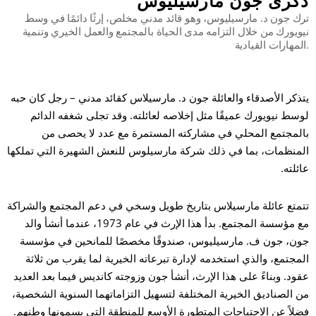
ذكرى جون مارسيليوس
ترك جون د. مارسيليوس، وهو قائد مدني مخلص، إرثًا دائمًا في وسط
نيويورك من خلال التزامه مدى الحياة بالمجتمع والعمل الخيري وتنمية
بح
المهارات القيادية.
يتذكر الأصدقاء والعائلة جون د. مارسيلاس كقائد مدني – رجل كان حبه
لوسط نيويورك عميقًا مثل إخلاصه لعائلته. وقد تجلى شغفه الدائم
بالمجتمع المحلي في مشاركته المستمرة مع عدد لا يحصى من
المنظمات، بما في ذلك شركة مارسيلوس للنعش الشهيرة التي تملكها
عائلته.
تتمتع عائلة مارسيلاس بتاريخ طويل وسخي في دعم المجتمع والشراكة
مع مؤسسة المجتمع. بدأ هذا الإرث في عام 1973، عندما أنشأ والد
جون، جون ف. مارسيليوس، صندوقًا مخصصًا للمانحين في مؤسسة
المجتمع، والذي استخدمه لإدارة تبرعاته الخيرية لما يقرب من ثلاثة
عقود. وبناءً على هذا الإرث، أنشأ جون وزوجته كانديس فيما بعد العديد
من الصناديق الخيرية المختلفة لتسهيل التزاماتهما السنوية الشخصية،
فضلاً عن الاحتياجات المتطورة الأوسع للمنطقة التي يسمونها وطنهم.