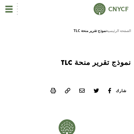
ي
الصفحة الرئيسية
نموذج تقرير منحة TLC
يس
ين
نموذج تقرير منحة TLC
تأ
Print
شارك
نب
ال
مر