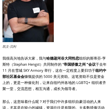
凯文-贝利
我很高兴地告诉大家，我与
哈德逊河谷大同性恋
组织的斯蒂芬-亨
斯特（Stephan Hengst）共同制作的 “
帝国骄傲之州 “会议
于去年
11 月在雪城 SKY Armory 举行，这在一定程度上要归功于
纽约中
部社区基金会
慷慨提供的 5000 美元资助。这笔资助不仅是资金
上的，更是一种催化剂，让来自纽约州各地的 LGBTQ+ 组织者齐
聚一堂，交流思想，相互沟通，成长为领导者。
那么，这意味着什么呢？对于我们中许多组织自豪活动的人来
说，尤其是在较小的城镇，资源往往是有限的。大多数骄傲活动