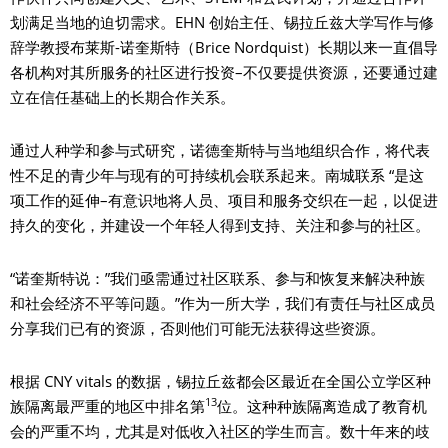
划满足当地的迫切需求。EHN 创始主任、锡拉丘兹大学写作与修
辞学教授布莱斯-诺奎斯特（Brice Nordquist）长期以来一直倡导
各机构对其所服务的社区进行投资–不仅要提供资源，还要通过建
立在信任基础上的长期合作关系。
通过人种学和参与式研究，诺德奎斯特与当地组织合作，将代表
性不足的青少年与现有的可持续机会联系起来。南城联系 “是这
项工作的延伸–有意识地将人员、项目和服务交织在一起，以促进
持久的变化，并建设一个年轻人得到支持、关注和参与的社区。
“诺奎斯特说：”我们亟需通过社区联系、参与和恢复来解决种族
和社会经济不平等问题。”作为一所大学，我们有责任与社区成员
分享我们已有的资源，否则他们可能无法获得这些资源。
根据 CNY vitals 的数据，锡拉丘兹都会区最近在全国公立学区种
13
族隔离最严重的地区中排名第
位。这种种族隔离造成了教育机
会的严重不均，尤其是对低收入社区的学生而言。数十年来的歧