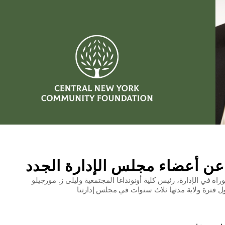
ن أعضاء مجلس الإدارة الجدد
ي الإدارة، رئيس كلية أونونداغا المجتمعية وليلى ز. مورجيلو، CFP®، مخطط مالي،