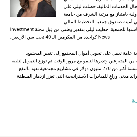
 الخبرة في مجال الخدمات المالية. حصلت ليلى على
ولية بامتياز مع مرتبة الشرف من جامعة
 وهي حاصلة على شهادة CFP™ وهي أمينة صندوق جمعية التخطيط المالي
في وسط نيويورك، وقد أنهت مؤخراً فترة رئاستها للجمعية. حظيت ليلى بتقدير وطني من قِبل مجلة Investment
News كواحدة من المكرمين الـ 40 تحت سن الأربعين.
مة تعمل على تحويل أموال المجتمع إلى تغيير المجتمع.
 المساهمات من المتبرعين وتديرها لتنمو مع مرور الوقت ثم توزع التمويل لتلبية
احتياجات المنطقة الأكثر إلحاحاً. استثمرت المؤسسة أكثر من 270 مليون دولار في مشاريع مجتمعية تعود بالنفع
ئد مدني وراعٍ للمبادرات الاستراتيجية التي تعزز ازدهار المنطقة
ية
Pr