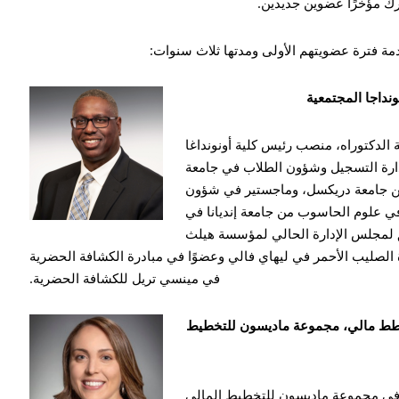
 مؤخرًا عضوين جديدين.
دمة فترة عضويتهم الأولى ومدتها ثلاث سنوات:
ونداجا المجتمعية
الدكتوراه، منصب رئيس كلية أونونداغا
ارة التسجيل وشؤون الطلاب في جامعة
من جامعة دريكسل، وماجستير في شؤون
في علوم الحاسوب من جامعة إنديانا في
بق لمجلس الإدارة الحالي لمؤسسة هيلث
الصليب الأحمر في ليهاي فالي وعضوًا في مبادرة الكشافة الحضرية
في مينسي تريل للكشافة الحضرية.
جيو، حاصلة على شهادة CFP®، مخطط مالي، مجموعة ماديسون للتخطيط
مخططة مالية في مجموعة ماديسون للتخطيط المالي