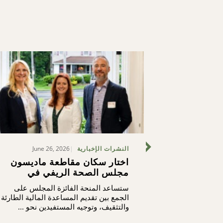
June 26, 2026
July
النشرات الإخبارية
CNYC تطلق مبادرة
اختار سكان مقاطعة ماديسون
 في مقاطعة
مجلس الصحة الريفي في
كرى المئوية
مقاطعة ماديسون لتلقي مبلغ 75
دعوون للمساعدة
ستساعد المنحة الفائزة المجلس على
ألف دولار دعماً لجهوده الرامية
في تحديد كيفية استثمار 75,000 دولار
الجمع بين تقديم المساعدة المالية الطارئة
إلى تحقيق الاستقرار السكني
والتثقيف، وتوجيه المستفيدين نحو ...