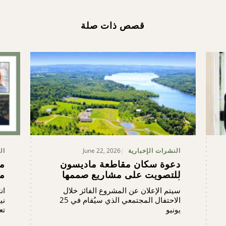
قصص ذات صلة
June 22, 2026
النشرات الإخبارية
ال
دعوة سكان مقاطعة ماديسون
م
للتصويت على مشاريع صممها
مج
أفراد المجتمع المحلي
سيتم الإعلان عن المشروع الفائز خلال
ان
الاحتفال المجتمعي الذي سيُقام في 25
ني
يونيو
تع