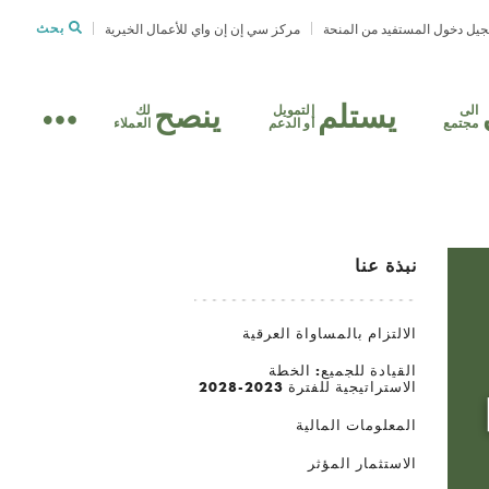
يل دخول المستفيد من المنحة
مركز سي إن إن واي للأعمال الخيرية
بحث
يستلم
ينصح
الى
التمويل
لك
مجتمع
أو الدعم
العملاء
نبذة عنا
الالتزام بالمساواة العرقية
القيادة للجميع: الخطة
الاستراتيجية للفترة 2023-2028
المعلومات المالية
الاستثمار المؤثر