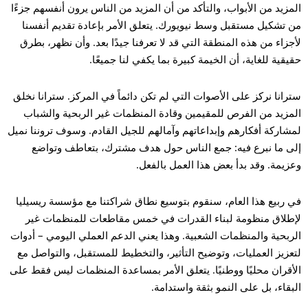
المزيد من الأبواب، والتأكد من أن المزيد من الناس يرون أنفسهم جزءًا
من تشكيل مستقبل وسط نيويورك. يتعلق الأمر بإعادة تقديم أنفسنا
لأجزاء من هذه المنطقة التي قد لا تعرفنا جيدًا بعد. وأن نظهر، بطرق
حقيقية للغاية، أن الخيمة كبيرة بما يكفي لنا جميعًا.
سترانا نركز على الأصوات التي لم تكن دائماً في المركز. سترانا نخلق
المزيد من الفرص للمقيمين وقادة المنظمات غير الربحية والشباب
لمشاركة أفكارهم وإبداعاتهم وآمالهم للجيل القادم. وسوف تروننا نميل
إلى ما نبرع فيه: جمع الناس حول هدف مشترك، بتعاطف وتواضع
وعزيمة. وقد بدأ بعض هذا العمل بالفعل.
في ربيع هذا العام، سنقوم بتوسيع نطاق شراكتنا مع مؤسسة ريسيليا
لإطلاق منظومة لبناء القدرات في خمس مقاطعات للمنظمات غير
الربحية والمنظمات الشعبية. وهذا يعني الدعم العملي اليومي – أدوات
لتعزيز العمليات، وتوضيح التأثير، والتخطيط للمستقبل، والتواصل مع
الأقران محليًا ووطنيًا. يتعلق الأمر بمساعدة المنظمات ليس فقط على
البقاء، بل على النمو بثقة واستدامة.