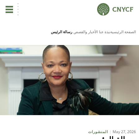
ي
الصفحة الرئيسية
نبذة عنا
الأخبار والقصص
رسالة الرئيس
يس
ين
تأ
نب
ال
مر
May 27, 2026
المنشورات