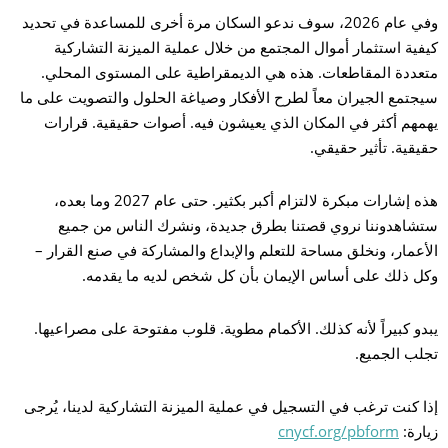
وفي عام 2026، سوف ندعو السكان مرة أخرى للمساعدة في تحديد
كيفية استثمار أموال المجتمع من خلال عملية الميزنة التشاركية
متعددة المقاطعات. هذه هي الديمقراطية على المستوى المحلي.
سيجتمع الجيران معاً لطرح الأفكار وصياغة الحلول والتصويت على ما
يهمهم أكثر في المكان الذي يعيشون فيه. أصوات حقيقية. قرارات
حقيقية. تأثير حقيقي.
هذه إشارات مبكرة لالتزام أكبر بكثير. حتى عام 2027 وما بعده،
ستشاهدوننا نروي قصتنا بطرق جديدة، ونشرك الناس من جميع
الأعمار، ونخلق مساحة للتعلم والإبداع والمشاركة في صنع القرار –
وكل ذلك على أساس الإيمان بأن كل شخص لديه ما يقدمه.
يبدو كبيراً لأنه كذلك. الأكمام مطوية. قلوب مفتوحة على مصراعيها.
تجلب الجميع.
إذا كنت ترغب في التسجيل في عملية الميزنة التشاركية لدينا، يُرجى
زيارة:
cnycf.org/pbform