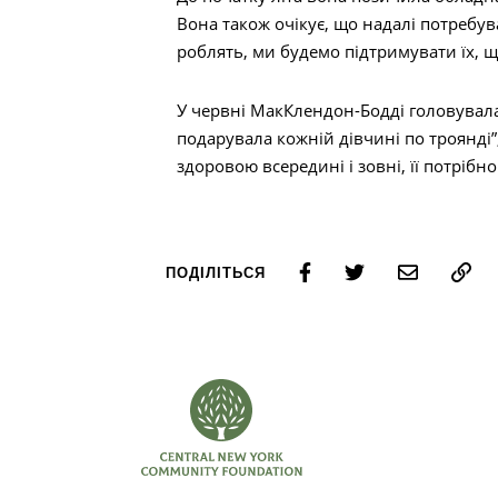
Вона також очікує, що надалі потребув
роблять, ми будемо підтримувати їх, щ
У червні МакКлендон-Бодді головувала 
подарувала кожній дівчині по троянді”,
здоровою всередині і зовні, її потрібн
ПОДІЛІТЬСЯ