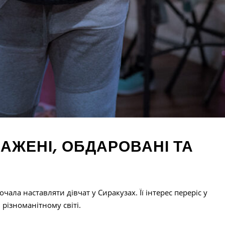
АЖЕНІ, ОБДАРОВАНІ ТА
Я
ала наставляти дівчат у Сиракузах. Її інтерес переріс у
 різноманітному світі.