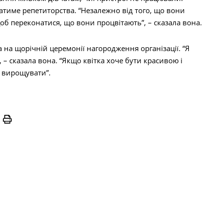
атиме репетиторства. “Незалежно від того, що вони
об переконатися, що вони процвітають”, – сказала вона.
на щорічній церемонії нагородження організації. “Я
 – сказала вона. “Якщо квітка хоче бути красивою і
о вирощувати”.
Print