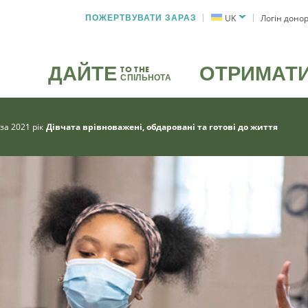
ПОЖЕРТВУВАТИ ЗАРАЗ
UK
Логін доно
ДАЙТЕ
ОТРИМАТ
TO THE
СПІЛЬНОТА
за 2021 рік
Дівчата врівноважені, обдаровані та готові до життя