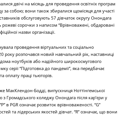
ічалися двічі на місяць для проведення освітніх програм
яду за собою; вони також збиралися щомісяця для участі
аставників обслуговують 57 дівчаток округу Онондага
ять рожеві сорочки з написом “Врівноважені, обдаровані
фіційної назви організації.
ечувала проведення віртуальних та соціально
20 року розпочався новий навчальний рік, наставниці
 вдома ноутбуків або надійного широкосмугового
мку серії “Підготовка до пандемії”, яка передбачає
а оплату праці тьюторів.
каже МакКлендон-Бодді, випускниця Ноттінгемської
ю з Громадського коледжу Онондага після кар’єри у
P” в PGR означає розвиток врівноваженості. “G”
тей та лідерських якостей дівчат. “R” означає, що вони