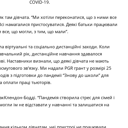
COVID-19.
к там дівчата. “Ми хотіли переконатися, що з ними все
“Всі намагалися пристосуватися. Деякі батьки працювали
 все, що могли, з тим, що мали”.
а віртуальні та соціально дистанційні заходи. Коли
авчальний рік, дистанційне навчання здавалося
ві. Наставники визнали, що деякі дівчата не мають
мугового зв’язку. Ми надали PGR грант у розмірі 25
одів з підготовки до пандемії “Знову до школи” для
а оплати праці тьюторів.
акКлендон-Бодді. “Пандемія створила стрес для сімей і
огли їм не відставати у навчанні та залишатися на
ання кільком дівчатам, чиї пристрої не працювали.