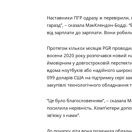
Наставники ПГР одразу ж перевірили, я
гаразд”, – сказала МакКлендон-Бодді. 
від зарплати до зарплати. Вони робили
Протягом кількох місяців PGR проводил
восени 2020 року розпочався новий н
ймовірним у довгостроковій перспекти
вдома ноутбуків або надійного широкос
099 доларів США на підтримку серії зах
закупівлі технологічного обладнання т
“Це було благословенням”, – сказала М
посилила нерівність. Комп’ютери допом
зв’язку з нами”.
До початку літа вона позичила обладн