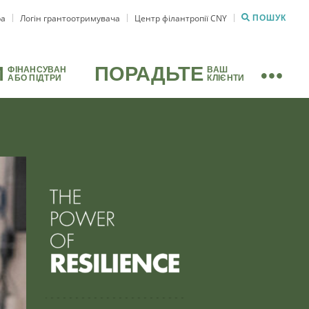
ра
Логін грантоотримувача
Центр філантропії CNY
ПОШУК
И
ПОРАДЬТЕ
ФІНАНСУВАН
ВАШ
АБО ПІДТРИ
КЛІЄНТИ