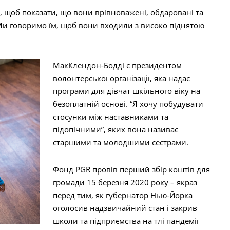
 щоб показати, що вони врівноважені, обдаровані та
“Ми говоримо їм, щоб вони входили з високо піднятою
МакКлендон-Бодді є президентом
волонтерської організації, яка надає
програми для дівчат шкільного віку на
безоплатній основі. “Я хочу побудувати
стосунки між наставниками та
підопічними”, яких вона називає
старшими та молодшими сестрами.
Фонд PGR провів перший збір коштів для
громади 15 березня 2020 року – якраз
перед тим, як губернатор Нью-Йорка
оголосив надзвичайний стан і закрив
школи та підприємства на тлі пандемії