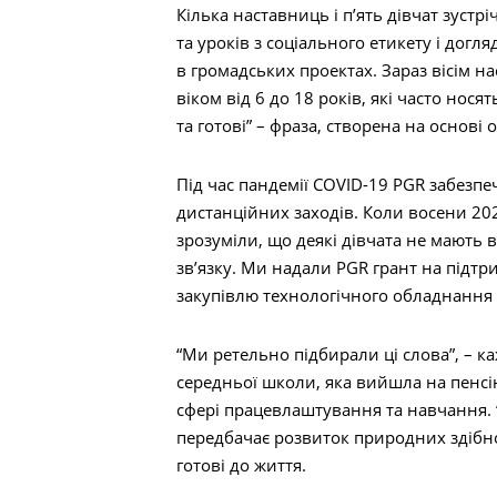
Кілька наставниць і п’ять дівчат зустр
та уроків з соціального етикету і догл
в громадських проектах. Зараз вісім н
віком від 6 до 18 років, які часто нос
та готові” – фраза, створена на основі о
Під час пандемії COVID-19 PGR забезп
дистанційних заходів. Коли восени 20
зрозуміли, що деякі дівчата не мають
зв’язку. Ми надали PGR грант на підтри
Пошук
закупівлю технологічного обладнання т
“Ми ретельно підбирали ці слова”, – 
середньої школи, яка вийшла на пенсі
сфері працевлаштування та навчання. “
передбачає розвиток природних здібнос
готові до життя.