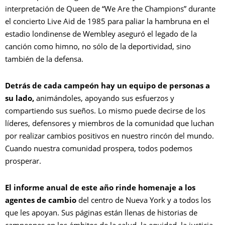
interpretación de Queen de “We Are the Champions” durante
el concierto Live Aid de 1985 para paliar la hambruna en el
estadio londinense de Wembley aseguró el legado de la
canción como himno, no sólo de la deportividad, sino
también de la defensa.
E
Detrás de cada campeón hay un equipo de personas a
N
su lado,
animándoles, apoyando sus esfuerzos y
compartiendo sus sueños. Lo mismo puede decirse de los
D
líderes, defensores y miembros de la comunidad que luchan
por realizar cambios positivos en nuestro rincón del mundo.
P
Cuando nuestra comunidad prospera, todos podemos
prosperar.
N
El informe anual de este año rinde homenaje a los
agentes de cambio
del centro de Nueva York y a todos los
C
que les apoyan. Sus páginas están llenas de historias de
campeones en los ámbitos de la salud, la equidad, la justicia,