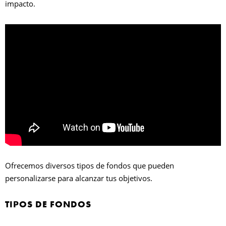
impacto.
B
Ofrecemos diversos tipos de fondos que pueden
personalizarse para alcanzar tus objetivos.
TIPOS DE FONDOS