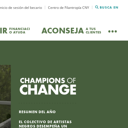
Inicio de sesión del becario
Centro de Filantropía CNY
BUSCA EN
IR
ACONSEJA
FINANCIACI
A TUS
O AYUDA
CLIENTES
RESUMEN DEL AÑO
EL COLECTIVO DE ARTISTAS
NEGROS DESEMPEÑA UN