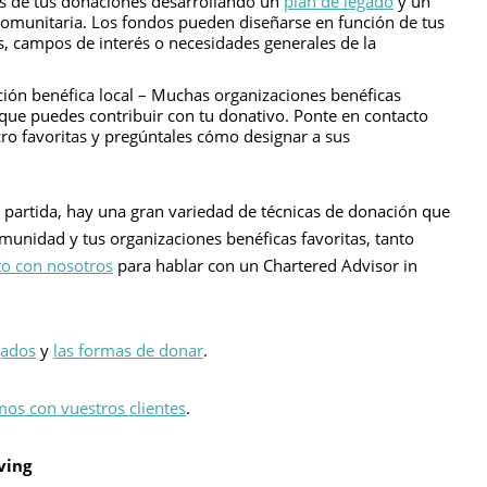
és de tus donaciones desarrollando un
plan de legado
y un
omunitaria. Los fondos pueden diseñarse en función de tus
s, campos de interés o necesidades generales de la
ción benéfica local – Muchas organizaciones benéficas
 que puedes contribuir con tu donativo. Ponte en contacto
ro favoritas y pregúntales cómo designar a sus
partida, hay una gran variedad de técnicas de donación que
omunidad y tus organizaciones benéficas favoritas, tanto
to con nosotros
para hablar con un Chartered Advisor in
gados
y
las formas de donar
.
os con vuestros clientes
.
ving