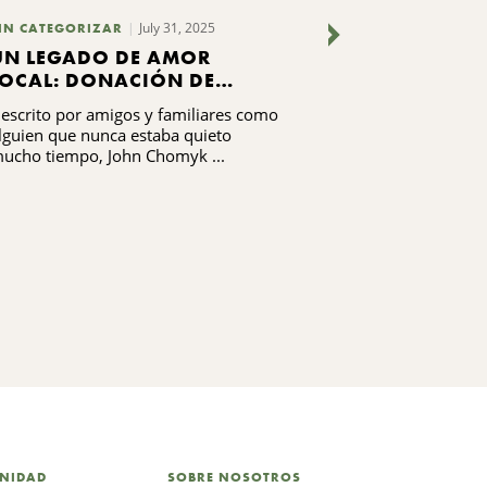
July 31, 2025
Jun
IN CATEGORIZAR
HISTORIAS
UN LEGADO DE AMOR
JOHN MARS
LOCAL: DONACIÓN DE
MEMORIA
125.000 DÓLARES PARA
escrito por amigos y familiares como
John D. Marsellu
APOYAR EL FUTURO DE
lguien que nunca estaba quieto
dejó un legado 
AUBURN
ucho tiempo, John Chomyk ...
de Nueva ...
UNIDAD
SOBRE NOSOTROS