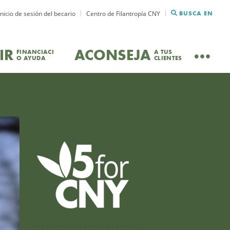
Inicio de sesión del becario
Centro de Filantropía CNY
BUSCA EN
IR
ACONSEJA
FINANCIACI
A TUS
O AYUDA
CLIENTES