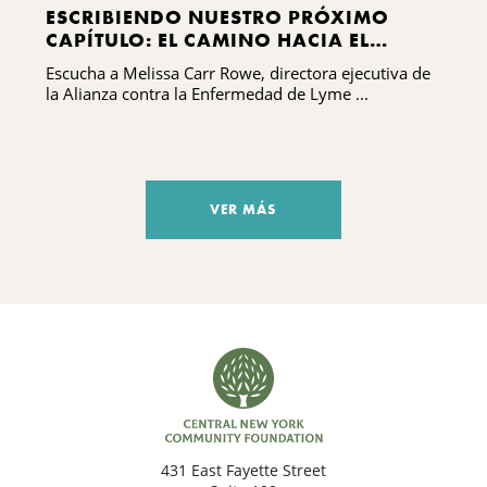
ESCRIBIENDO NUESTRO PRÓXIMO
CAPÍTULO: EL CAMINO HACIA EL
DESARROLLO DE CAPACIDADES DE LA
Escucha a Melissa Carr Rowe, directora ejecutiva de
ALIANZA CONTRA LA ENFERMEDAD DE
la Alianza contra la Enfermedad de Lyme ...
LYME Y LAS ENFERMEDADES
TRANSMITIDAS POR GARRAPATAS DEL
CENTRO DE NUEVA YORK
VER MÁS
431 East Fayette Street