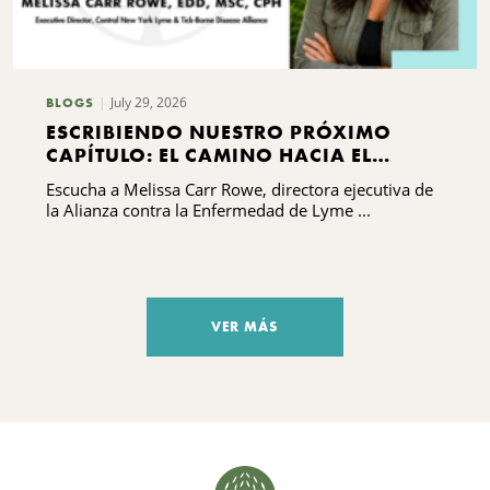
July 29, 2026
BLOGS
ESCRIBIENDO NUESTRO PRÓXIMO
CAPÍTULO: EL CAMINO HACIA EL
DESARROLLO DE CAPACIDADES DE LA
Escucha a Melissa Carr Rowe, directora ejecutiva de
ALIANZA CONTRA LA ENFERMEDAD DE
la Alianza contra la Enfermedad de Lyme ...
LYME Y LAS ENFERMEDADES
TRANSMITIDAS POR GARRAPATAS DEL
CENTRO DE NUEVA YORK
VER MÁS