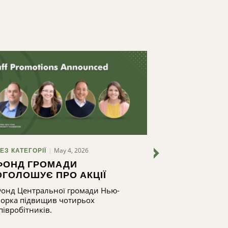
May 4, 2026
ЕЗ КАТЕГОРІЇ
БЕЗ КАТЕГОРІЇ
ФОНД ГРОМАДИ
CNYCF ЗА
ОГОЛОШУЄ ПРО АКЦІЇ
УЧАСТІ В 
ДО СВЯТК
онд Центральної громади Нью-
Члени громад
СТОРІЧЧЯ 
орка підвищив чотирьох
допомогти вир
півробітників.
будуть інвесто
рівні