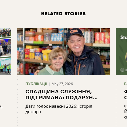
RELATED STORIES
May 27, 2026
ПУБЛІКАЦІЇ
Б
СПАДЩИНА СЛУЖІННЯ,
ПІДТРИМАНА: ПОДАРУНОК
СІМ'Ї ЛІПІНКОТТІВ
м,
Дати голос навесні 2026: історія
Ф
КОМПАНІЇ "КІНГ ФЕРРІ
донора
Й
ї
с