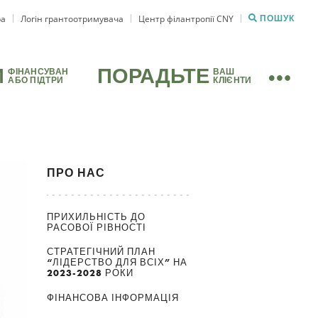
ра
Логін грантоотримувача
Центр філантропії CNY
ПОШУК
И
ПОРАДЬТЕ
ФІНАНСУВАН
ВАШ
АБО ПІДТРИ
КЛІЄНТИ
ПРО НАС
ПРИХИЛЬНІСТЬ ДО
РАСОВОЇ РІВНОСТІ
СТРАТЕГІЧНИЙ ПЛАН
“ЛІДЕРСТВО ДЛЯ ВСІХ” НА
2023-2028 РОКИ
ФІНАНСОВА ІНФОРМАЦІЯ