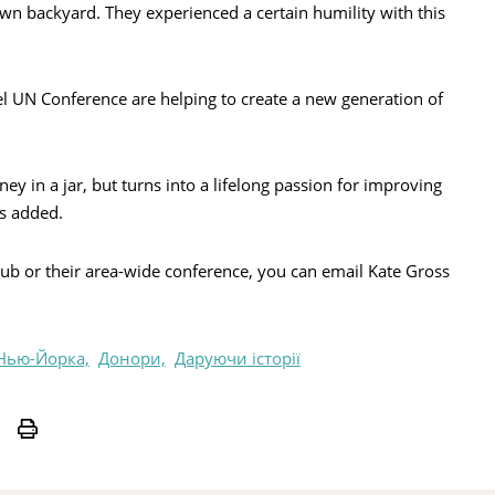
own backyard. They experienced a certain humility with this
UN Conference are helping to create a new generation of
money in a jar, but turns into a lifelong passion for improving
s added.
b or their area-wide conference, you can email Kate Gross
Нью-Йорка,
Донори,
Даруючи історії
Print