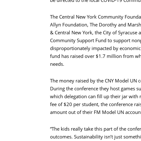
be directed to the local COVID-19 Commu
The Central New York Community Foundati
Allyn Foundation, The Dorothy and Marsh
& Central New York, the City of Syracuse
Community Support Fund to support nonp
disproportionately impacted by economic
fund has raised over $1.7 million from whi
Пошук
needs.
The money raised by the CNY Model UN con
During the conference they host games suc
which delegation can fill up their jar wi
fee of $20 per student, the conference r
amount out of their FM Model UN accoun
“The kids really take this part of the con
outcomes. Sustainability isn’t just someth