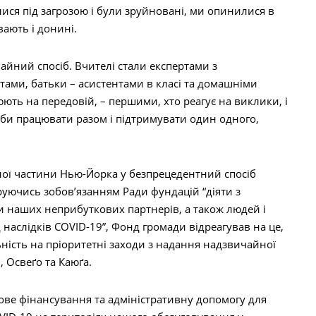
илися під загрозою і були зруйновані, ми опинилися в
вають і донині.
айний спосіб. Вчителі стали експертами з
стами, батьки – асистентами в класі та домашніми
ють на передовій, – першими, хто реагує на виклики, і
оби працювати разом і підтримувати один одного,
ьної частини Нью-Йорка у безпрецедентний спосіб
руючись зобов’язанням Ради фундацій “діяти з
 наших неприбуткових партнерів, а також людей і
 наслідків COVID-19”, Фонд громади відреагував на це,
ність на пріоритетні заходи з надання надзвичайної
 Освеґо та Каюґа.
кове фінансування та адміністративну допомогу для