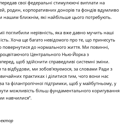
о передав свої федеральні стимулюючі виплати на
дей, родин, корпоративних донорів та фондів вдумливо
ти нашим ближнім, які найбільше цього потребують.
мії поглибили нерівність, яка вже давно мучить наші
ість. Хоча ще багато невідомого про те, що принесуть
мо повернутися до нормального життя. Ми повинні,
роцвітаючого Центрального Нью-Йорка з
перед, щоб здійснити справедливі системні зміни.
та відбудови, ми зобов’язуємося, за словами Ради з
вичайних практиках і ділитися тим, чого вони нас
 та філантропічної підтримки, щоб у майбутньому, у
лянути можливість більш фундаментального коригування
ми навчилися”.
ректор