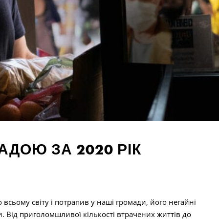
АДОЮ ЗА 2020 РІК
всьому світу і потрапив у наші громади, його негайні
. Від приголомшливої кількості втрачених життів до