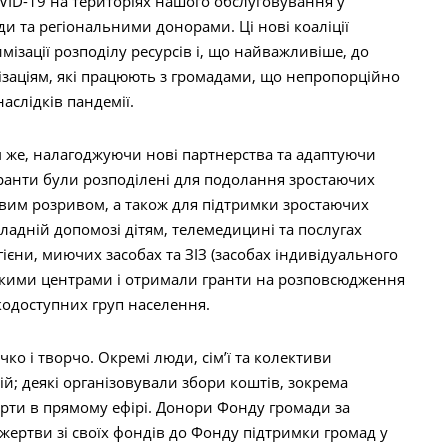
ID-19 на територіях нашого обслуговування у
и та регіональними донорами. Ці нові коаліції
мізації розподілу ресурсів і, що найважливіше, до
заціям, які працюють з громадами, що непропорційно
аслідків пандемії.
им же, налагоджуючи нові партнерства та адаптуючи
Гранти були розподілені для подолання зростаючих
ровим розривом, а також для підтримки зростаючих
ладній допомозі дітям, телемедицині та послугах
ігієни, миючих засобах та ЗІЗ (засобах індивідуального
ськими центрами і отримали гранти на розповсюдження
жкодоступних груп населення.
ко і творчо. Окремі люди, сім’ї та колективи
й; деякі організовували збори коштів, зокрема
рти в прямому ефірі. Донори Фонду громади за
ертви зі своїх фондів до Фонду підтримки громад у