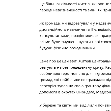
ще більшої кількості життів, які опин
періоді невизначеності та змін, які три
Як громада, ми відреагували у надзвич
дистанційного навчання та ІТ-спеціалі
консультантами, працівники, які працю
всі ми були змушені шукати нові спос
будучи фізично роз’єднаними.
Саме про це цей звіт: Жителі централ
реагують на безпрецедентну кризу. Ке
особливою терміновістю для підтримки
громад, які найбільше постраждали від
переорієнтувавши свою грантову діяль
допомоги в округах Онондага, Медісон,
У березні та квітні ми виділили почат