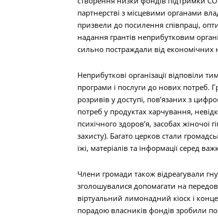
створення низки фондів підтримки COV
партнерстві з місцевими органами влад
призвели до посилення співпраці, опти
надання грантів неприбутковим органі
сильно постраждали від економічних н
Неприбуткові організації відповіли т
програми і послуги до нових потреб. 
розривів у доступі, пов’язаних з циф
потреб у продуктах харчування, невідк
психічного здоров’я, засобах жіночої г
захисту). Багато церков стали громад
Пошук
їжі, матеріалів та інформації серед ва
Члени громади також відреагували гнуч
зголошувалися допомагати на передові
віртуальний лимонадний кіоск і конце
порадою власників фондів зробили пож