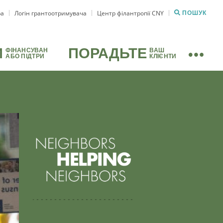
ра
Логін грантоотримувача
Центр філантропії CNY
ПОШУК
И
ПОРАДЬТЕ
ФІНАНСУВАН
ВАШ
АБО ПІДТРИ
КЛІЄНТИ