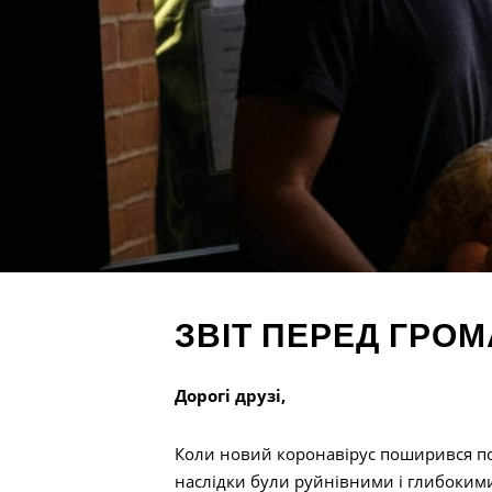
ЗВІТ ПЕРЕД ГРОМ
Дорогі друзі,
Коли новий коронавірус поширився по 
наслідки були руйнівними і глибокими