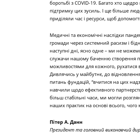
боротьбі з COVID-19. Багато хто щедр
підтримку цих зусиль. І ще більше лю
приділяли час і ресурси, щоб допомог
Медичні та економічні наслідки панде
громади через системний расизм і бідн
наступні дні, ясно одне – ми не може
служачи нашому баченню створення п
можливостями для кожного, рухатися в
Дивлячись у майбутнє, до відновлення 
питань фундацій, “вчитися на цих надз
навчили щодо ефективного партнерства
більш стабільні часи, ми могли розг
наших практик на основі всього, чого 
Пітер А. Данн
Президент та головний виконавчий ди