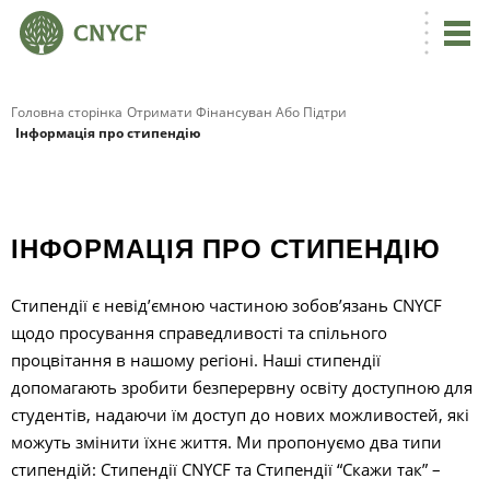
Головна сторінка
Отримати Фінансуван Або Підтри
Інформація про стипендію
Г
ІНФОРМАЦІЯ ПРО СТИПЕНДІЮ
С
Стипендії є невід’ємною частиною зобов’язань CNYCF
щодо просування справедливості та спільного
П
процвітання в нашому регіоні. Наші стипендії
допомагають зробити безперервну освіту доступною для
Р
студентів, надаючи їм доступ до нових можливостей, які
можуть змінити їхнє життя. Ми пропонуємо два типи
І
стипендій:
Стипендії CNYCF
та
Стипендії “Скажи так”
–