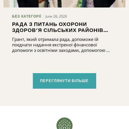
June 26, 2026
БЕЗ КАТЕГОРІЇ
РАДА З ПИТАНЬ ОХОРОНИ
ЗДОРОВ’Я СІЛЬСЬКИХ РАЙОНІВ
ОКРУГУ МЕДІСОН БУЛА ОБРАНА
Грант, який отримала рада, допоможе їй
МЕШКАНЦЯМИ ОКРУГУ МЕДІСОН
поєднати надання екстреної фінансової
ДЛЯ ОТРИМАННЯ 75 ТИС. ДОЛАРІВ
допомоги з освітніми заходами, допомогою ...
НА РЕАЛІЗАЦІЮ ЗАХОДІВ ЩОДО
ЗАБЕЗПЕЧЕННЯ СТАБІЛЬНОСТІ
ЖИТЛОВИХ УМОВ
ПЕРЕГЛЯНУТИ БІЛЬШЕ