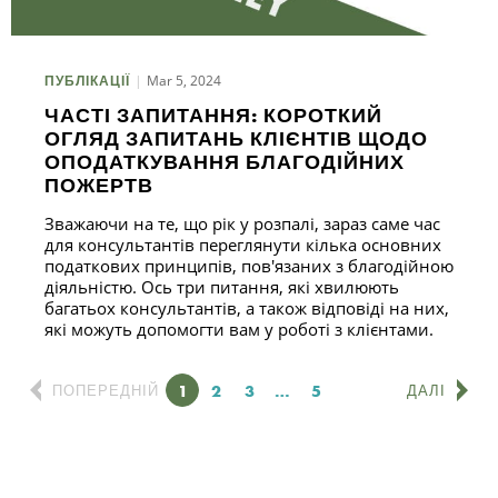
Mar 5, 2024
ПУБЛІКАЦІЇ
ЧАСТІ ЗАПИТАННЯ: КОРОТКИЙ
ОГЛЯД ЗАПИТАНЬ КЛІЄНТІВ ЩОДО
ОПОДАТКУВАННЯ БЛАГОДІЙНИХ
ПОЖЕРТВ
Зважаючи на те, що рік у розпалі, зараз саме час
для консультантів переглянути кілька основних
податкових принципів, пов'язаних з благодійною
діяльністю. Ось три питання, які хвилюють
багатьох консультантів, а також відповіді на них,
які можуть допомогти вам у роботі з клієнтами.
Сторінка
1
Сторінка
2
Сторінка
3
…
Сторінка
5
ПОПЕРЕДНІЙ
ДАЛІ