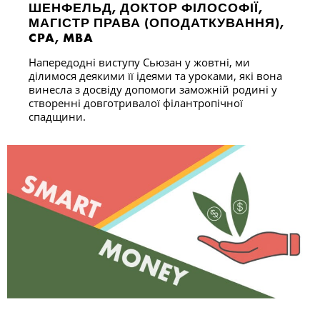
ШЕНФЕЛЬД, ДОКТОР ФІЛОСОФІЇ,
МАГІСТР ПРАВА (ОПОДАТКУВАННЯ),
CPA, MBA
Напередодні виступу Сьюзан у жовтні, ми
ділимося деякими її ідеями та уроками, які вона
винесла з досвіду допомоги заможній родині у
створенні довготривалої філантропічної
спадщини.