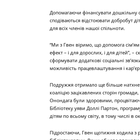
Допомагаючи фінансувати дошкільну ос
сподіваються відстоювати добробут ді
для всіх членів нашої спільноти.
“Ми з Гвен віримо, що допомога сім’ям
ефект – і для дорослих, і для дітей”, –
сформувати додаткові соціальні зв’язк
можливість працевлаштування і кар’єр
Пошук
Подружжя отримало ще більше натхнен
коаліцію зацікавлених сторін громади, 
Онондага були здоровими, процвітаючи
Бібліотеку уяви Доллі Партон, програ
дітям по всьому світу, в тому числі в 
Підростаючи, Гвен щотижня ходила з р