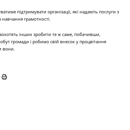
атиме підтримувати організації, які надають послуги з
а навчання грамотності.
аохотять інших зробити те ж саме, побачивши,
обут громади і робимо свій внесок у процвітання
и вони.
Print