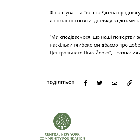
Фінансування Гвен та Джефа продовжув
дошкільної освіти, догляду за дітьми т
“Ми сподіваємося, що наші пожертви з
наскільки глибоко ми дбаємо про добр
Центрального Нью-Йорка”, – зазначил
ПОДІЛІТЬСЯ