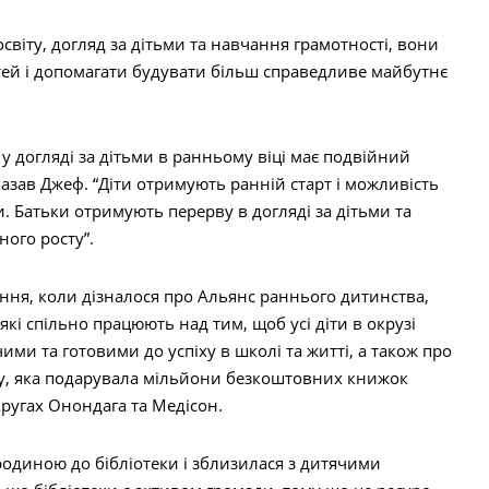
віту, догляд за дітьми та навчання грамотності, вони
тей і допомагати будувати більш справедливе майбутнє
 у догляді за дітьми в ранньому віці має подвійний
 сказав Джеф. “Діти отримують ранній старт і можливість
и. Батьки отримують перерву в догляді за дітьми та
ного росту”.
ня, коли дізналося про Альянс раннього дитинства,
які спільно працюють над тим, щоб усі діти в окрузі
ми та готовими до успіху в школі та житті, а також про
му, яка подарувала мільйони безкоштовних книжок
округах Онондага та Медісон.
одиною до бібліотеки і зблизилася з дитячими