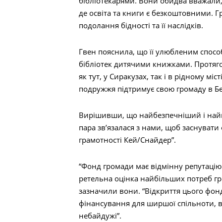
бібліотекарями. Вони обидва вважали, 
де освіта та книги є безкоштовними. 
подолання бідності та її наслідків.
Гвен пояснила, що її улюбленим спос
бібліотек дитячими книжками. Протяго
як тут, у Сиракузах, так і в рідному міс
подружжя підтримує свою громаду в Бе
Вирішивши, що найбезпечніший і найп
пара зв’язалася з нами, щоб заснувати
грамотності Кей/Снайдер”.
“Фонд громади має відмінну репутацію
ретельна оцінка найбільших потреб гр
зазначили вони. “Відкриття цього фо
фінансування для ширшої спільноти, во
небайдужі”.