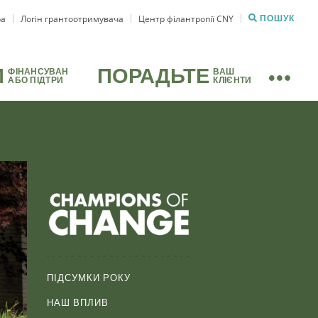
ра
Логін грантоотримувача
Центр філантропії CNY
ПОШУК
И
ПОРАДЬТЕ
ФІНАНСУВАН
ВАШ
АБО ПІДТРИ
КЛІЄНТИ
ПІДСУМКИ РОКУ
НАШ ВПЛИВ