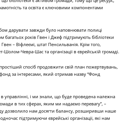
що бібліотеки є активом громади, тому що це ресурс,
Грамотність та освіта є ключовими компонентами
обом дарувати завжди було наповнювати полиці
м багатьох років Гвен і Джеф підтримують бібліотеки
ті Гвен – Віфлеємі, штат Пенсильванія. Крім того,
т-Шолом-Чевра-Шас та організації в єврейській громаді.
ростіший спосіб продовжити свій план пожертвувань,
 фонд за інтересами, який отримав назву “Фонд
 в управлінні, і ми знали, що буде проведена належна
омади в тих сферах, яким ми надаємо перевагу”, –
нду дозволило нам досягти балансу, розширивши наше
дночас підтримуючи єврейські організації, які нам