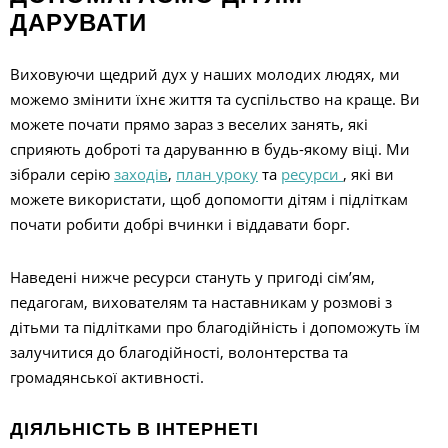
ДАРУВАТИ
Виховуючи щедрий дух у наших молодих людях, ми
Щ
можемо змінити їхнє життя та суспільство на краще. Ви
можете почати прямо зараз з веселих занять, які
Д
сприяють доброті та даруванню в будь-якому віці. Ми
зібрали
серію
заходів
,
план уроку
та
ресурси
, які ви
5
можете використати, щоб допомогти дітям і підліткам
почати робити добрі вчинки і віддавати борг.
Наведені нижче ресурси стануть у пригоді сім’ям,
педагогам, вихователям та наставникам у розмові з
дітьми та підлітками про благодійність і допоможуть їм
залучитися до благодійності, волонтерства та
громадянської активності.
ДІЯЛЬНІСТЬ В ІНТЕРНЕТІ