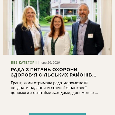
June 26, 2026
БЕЗ КАТЕГОРІЇ
РАДА З ПИТАНЬ ОХОРОНИ
ЗДОРОВ’Я СІЛЬСЬКИХ РАЙОНІВ
ОКРУГУ МЕДІСОН БУЛА ОБРАНА
Грант, який отримала рада, допоможе їй
МЕШКАНЦЯМИ ОКРУГУ МЕДІСОН
поєднати надання екстреної фінансової
ДЛЯ ОТРИМАННЯ 75 ТИС. ДОЛАРІВ
допомоги з освітніми заходами, допомогою ...
НА РЕАЛІЗАЦІЮ ЗАХОДІВ ЩОДО
ЗАБЕЗПЕЧЕННЯ СТАБІЛЬНОСТІ
ЖИТЛОВИХ УМОВ