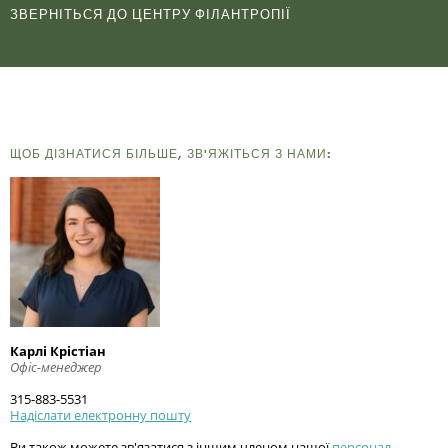
ЗВЕРНІТЬСЯ ДО ЦЕНТРУ ФІЛАНТРОПІЇ
П
К
Ф
ЩОБ ДІЗНАТИСЯ БІЛЬШЕ, ЗВ'ЯЖІТЬСЯ З НАМИ:
О
З
П
Карлі Крістіан
Офіс-менеджер
315-883-5531
Надіслати електронну пошту
Ви також можете зв'язатися з іншим членом нашої
персонал
.