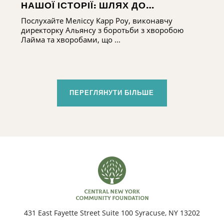
НАШОЇ ІСТОРІЇ: ШЛЯХ ДО
РОЗБУДОВИ ПОТЕНЦІАЛУ АЛЬЯНСУ
Послухайте Меліссу Карр Роу, виконавчу
З БОРОТЬБИ З ХВОРОБОЮ ЛАЙМА
директорку Альянсу з боротьби з хворобою
ТА ХВОРОБАМИ, ЩО ПЕРЕДАЮТЬСЯ
Лайма та хворобами, що ...
КЛІЩАМИ, У ЦЕНТРАЛЬНОМУ НЬЮ-
ЙОРКУ
ПЕРЕГЛЯНУТИ БІЛЬШЕ
431 East Fayette Street Suite 100 Syracuse, NY 13202