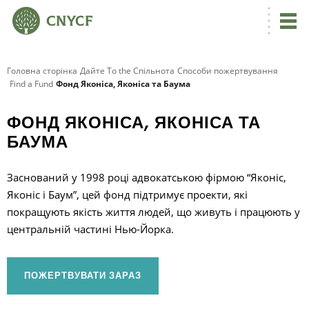
Головна сторінка
Дайте To the Спільнота
Способи пожертвування
Find a Fund
Фонд Яконіса, Яконіса та Баума
ФОНД ЯКОНІСА, ЯКОНІСА ТА
БАУМА
Заснований у 1998 році адвокатською фірмою “Яконіс,
Яконіс і Баум”, цей фонд підтримує проекти, які
покращують якість життя людей, що живуть і працюють у
центральній частині Нью-Йорка.
ПОЖЕРТВУВАТИ ЗАРАЗ