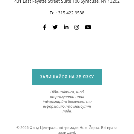
431 East Fayette Street Suite 100 Syracuse, NY 13202
Tel:
315.422.9538
П
ЗАЛИШАЙСЯ НА ЗВ'ЯЗКУ
Підпишіться, щоб
отримувати наші
інформаційні бюлетені та
інформацію про майбутні
події.
© 2026 Фонд Центральної громади Нью-Йорка. Всі права
захищені.