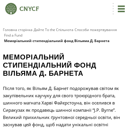
Головна сторінка
Дайте To the Спільнота
Способи пожертвування
Find a Fund
Меморіальний стипендіальний фонд Вільяма Д. Барнета
МЕМОРІАЛЬНИЙ
СТИПЕНДІАЛЬНИЙ ФОНД
ВІЛЬЯМА Д. БАРНЕТА
Після того, як Вільям Д. Барнет подорожував світом як
закупівельник каучуку для свого троюрідного брата,
шинного магната Харві Файєрстоуна, він оселився в
Сиракузах як продавець шинної компанії “J.P. Byrne”.
Великий прихильник ґрунтовної середньої освіти, він
заснував цей фонд, щоб надати унікальні освітні